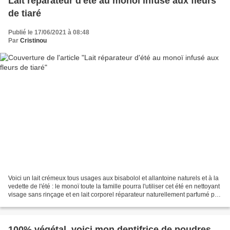
Lait réparateur d'été au monoï infusé aux fleurs
de tiaré
Publié le 17/06/2021 à 08:48
Par
Cristinou
Voici un lait crémeux tous usages aux bisabolol et allantoine naturels et à la
vedette de l'été : le monoï toute la famille pourra l'utiliser cet été en nettoyant
visage sans rinçage et en lait corporel réparateur naturellement parfumé par
ce merveilleux...
100% végétal, voici mon dentifrice de poudres