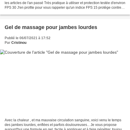
les articles de l'an passé Très pratique à utiliser et protection testée d'environ
FPS 30 J'en profite pour vous rappeler qu'un indice FPS 15 protège contre
93% des UV, 97%...
Gel de massage pour jambes lourdes
Publié le 06/07/2021 à 17:52
Par
Cristinou
Avec la chaleur , et ma mauvaise circulation sanguine, voici venu le temps
des jambes lourdes, enflées et parfois douloureuses... Je vous propose
aujourd'hui une formule en gel, facile à appliquer et à faire pénétrer, toujours