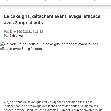
en massant du pied vers...
Le cake gris, détachant avant lavage, efficace
avec 3 ingrédients
Publié le 30/06/2021 à 16:12
Par
Cristinou
Zut, en panne de savon gris et il y a urgence chez mes filles. Il est
indispensable en prélavage des tâches de toutes sortes : alimentaires,
herbes, graisse, sang, couches lavables... Un petit coup de savon gris, de