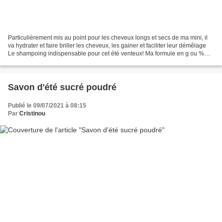
Particulièrement mis au point pour les cheveux longs et secs de ma mini, il
va hydrater et faire briller les cheveux, les gainer et faciliter leur démêlage
Le shampoing indispensable pour cet été venteux! Ma formule en g ou %
faire fondre ensemble à feu...
Savon d'été sucré poudré
Publié le 09/07/2021 à 08:15
Par
Cristinou