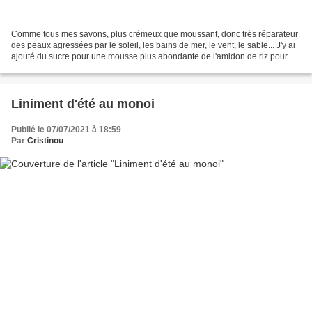
Comme tous mes savons, plus crémeux que moussant, donc très réparateur
des peaux agressées par le soleil, les bains de mer, le vent, le sable... J'y ai
ajouté du sucre pour une mousse plus abondante de l'amidon de riz pour un
crémeux velouté Pour fabriquer...
Liniment d'été au monoi
Publié le 07/07/2021 à 18:59
Par
Cristinou