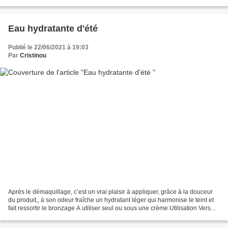
production limitée un parfum délicat...
Eau hydratante d'été
Publié le 22/06/2021 à 19:03
Par
Cristinou
Après le démaquillage, c’est un vrai plaisir à appliquer, grâce à la douceur
du produit,, à son odeur fraîche un hydratant léger qui harmonise le teint et
fait ressortir le bronzage A utiliser seul ou sous une crème Utilisation Verser
quelques gouttes...