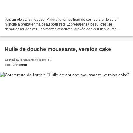
Pas un été sans méduse! Malgré le temps froid de ces jours ci, le soleil
m'incite à préparer ma peau pour l'été Et préparer sa peau, c'est se
débarrasser des cellules mortes et activer l'arrivée des cellules toutes
neuves ;) Pas de gommage énergique pour...
Huile de douche moussante, version cake
Publié le 07/04/2021 à 09:13
Par
Cristinou