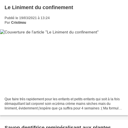
Le Liniment du confinement
Publié le 19/03/2021 à 13:24
Par
Cristinou
Que faire très rapidement pour les enfants et petits enfants qui soit à la fois
démaquillant lait corporel soin eczéma crème mains sèches mais du
liniment, évidemment j'espère que ça suffira pour 4 semaines :( Ma formule
pour un litre D'abord, fabriquer...
Savon dentifrice reminéralisant aux plantes