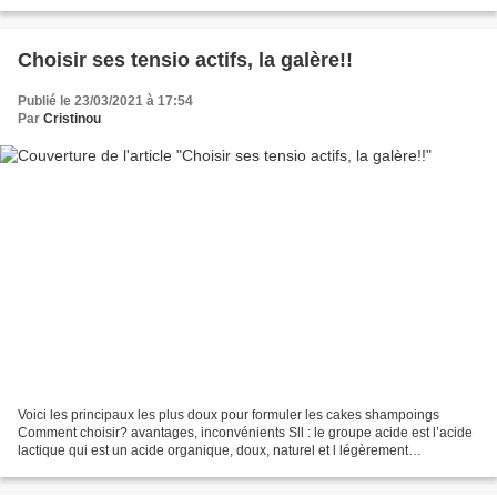
formule tout type de...
Choisir ses tensio actifs, la galère!!
Publié le 23/03/2021 à 17:54
Par
Cristinou
Voici les principaux les plus doux pour formuler les cakes shampoings
Comment choisir? avantages, inconvénients Sll : le groupe acide est l’acide
lactique qui est un acide organique, doux, naturel et l légèrement
kératolytique ; c’est le TA le plus doux...