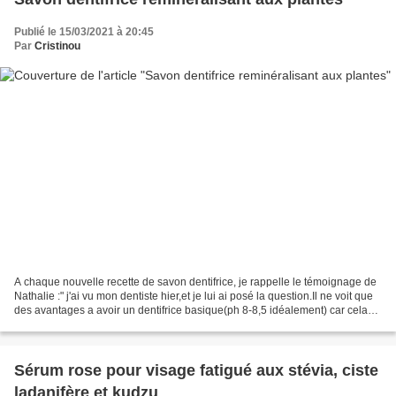
Publié le 15/03/2021 à 20:45
Par
Cristinou
A chaque nouvelle recette de savon dentifrice, je rappelle le témoignage de
Nathalie :" j'ai vu mon dentiste hier,et je lui ai posé la question.Il ne voit que
des avantages a avoir un dentifrice basique(ph 8-8,5 idéalement) car cela
lutte contre les attaques...
Sérum rose pour visage fatigué aux stévia, ciste
ladanifère et kudzu