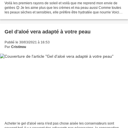
Voilà les premiers rayons de soleil et voilà que me reprend mon envie de
gelées 😊 Je les aime plus que les crèmes et ma peau aussi Comme toutes
les peaux sèches et sensibles, elle préfère être hydratée que nourrie Voici
donc une formule qui va hydrater...
Gel d'aloé vera adapté à votre peau
Publié le 30/03/2021 à 16:53
Par
Cristinou
Acheter le gel d'aloé vera n'est pas chose aisée les conservateurs sont
souvent bof, il y a souvent des adjuvants pas nécessaires, la conservation