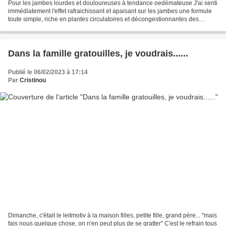
Pour les jambes lourdes et douloureuses à tendance oedèmateuse J'ai senti
immédiatement l'effet rafraichissant et apaisant sur les jambes une formule
toute simple, riche en plantes circulatoires et décongestionnantes des
systèmes veineux et lymphatiques...
Dans la famille gratouilles, je voudrais......
Publié le 06/02/2023 à 17:14
Par
Cristinou
Dimanche, c'était le leitmotiv à la maison filles, petite fille, grand père... "mais
fais nous quelque chose, on n'en peut plus de se gratter" C'est le refrain tous