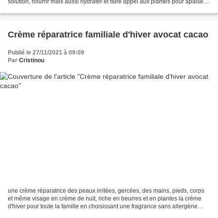
solution, nourrir mais aussi hydrater et faire appel aux plantes pour apaiser!
Voici la formule qui lui réussit...
Crème réparatrice familiale d'hiver avocat cacao
Publié le 27/11/2021 à 09:09
Par
Cristinou
une crème réparatrice des peaux irritées, gercées, des mains, pieds, corps
et même visage en crème de nuit, riche en beurres et en plantes la crème
d'hiver pour toute la famille en choisissant une fragrance sans allergène
Comme toutes mes formules elle...