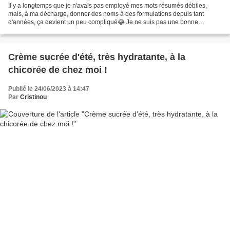
Il y a longtemps que je n'avais pas employé mes mots résumés débiles,
mais, à ma décharge, donner des noms à des formulations depuis tant
d'années, ça devient un peu compliqué😂 Je ne suis pas une bonne
utilisatrice de mes formules! Heureusement mes enfants...
Crème sucrée d'été, très hydratante, à la
chicorée de chez moi !
Publié le 24/06/2023 à 14:47
Par
Cristinou