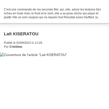
C'est une commande de ma seconde fille, qui, elle, adore les textures très
riches en huile Avec le froid et le vent, elle a sa peau sèche qui pique et
gratte Vite un soin surgras qui va réparer tout Résultat assez bluffant, la
texture pénètre bien dans...
Lait KISERATOU
Publié le 02/09/2023 à 13:20
Par
Cristinou