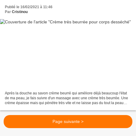
Publié le 16/02/2021 à 11:46
Par
Cristinou
Après la douche au savon crème beurré qui améliore déjà beaucoup l'état
de ma peau, je fais suivre d'un massage avec une crème très beurrée. Une
crème épaisse mais qui pénètre très vite et ne laisse pas du tout la peau
grasse En voilà fini des squames...
Page suivante >