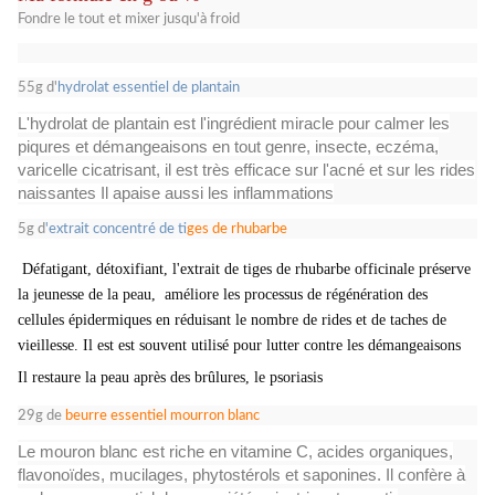
Fondre le tout et mixer jusqu'à froid
55g d'
hydrolat essentiel de plantain
L'hydrolat de plantain est l'ingrédient miracle pour calmer les
piqures et démangeaisons en tout genre, insecte, eczéma,
varicelle cicatrisant, il est très efficace sur l'acné et sur les rides
naissantes Il apaise aussi les inflammations
5g d
'extrait concentré de t
iges de rhubarbe
Défatigant, détoxifiant, l'extrait de tiges de rhubarbe officinale préserve
la jeunesse de la peau,
améliore les processus de régénération des
cellules épidermiques en réduisant le nombre de rides et de taches de
vieillesse. Il est est souvent utilisé pour lutter contre les démangeaisons
Il restaure la peau après des brûlures, le psoriasis
29g de
beurre essentiel mourron blanc
Le mouron blanc est riche en vitamine C, acides organiques,
flavonoïdes, mucilages, phytostérols et saponines. Il confère à