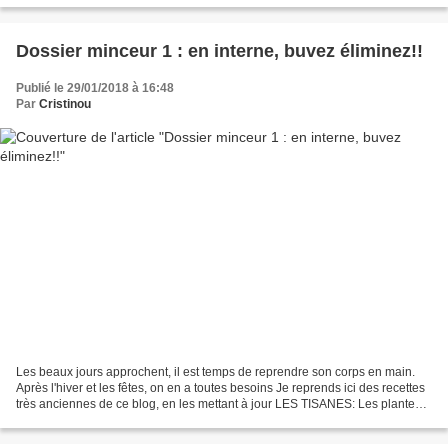
Dossier minceur 1 : en interne, buvez éliminez!!
Publié le 29/01/2018 à 16:48
Par
Cristinou
Les beaux jours approchent, il est temps de reprendre son corps en main.
Après l'hiver et les fêtes, on en a toutes besoins Je reprends ici des recettes
très anciennes de ce blog, en les mettant à jour LES TISANES: Les plantes
drainantes : celles qui...