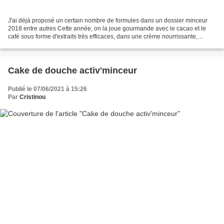
J'ai déjà proposé un certain nombre de formules dans un dossier minceur
2018 entre autres Cette année, on la joue gourmande avec le cacao et le
café sous forme d'extraits très efficaces, dans une crème nourrissante,
pleines d'actifs et qui ne laisse pas...
Cake de douche activ'minceur
Publié le 07/06/2021 à 15:26
Par
Cristinou