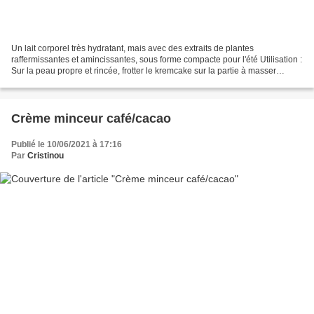
Un lait corporel très hydratant, mais avec des extraits de plantes
raffermissantes et amincissantes, sous forme compacte pour l'été Utilisation :
Sur la peau propre et rincée, frotter le kremcake sur la partie à masser
jusqu'à ce qu'elle fonde en libérant...
Crème minceur café/cacao
Publié le 10/06/2021 à 17:16
Par
Cristinou