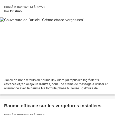
Publié le 04/01/2014 à 22:53
Par
Cristinou
J'ai eu de bons retours du baume link Alors j'ai repris les ingrédients
efficaces et j'en ai ajouté d'autres, pour une crème de massage à utiliser en
alternance avec le baume Ma formule phase huileuse 5g d'huile de
cranberry bio 20g d'huile d'argan bio...
Baume efficace sur les vergetures installées