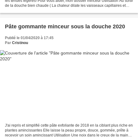
les tenues légères! Pour vous aider, mon dossier minceur Utilisation Au sortir
de la douche bien chaude ( La chaleur dilate les vaisseaux capillaires et
ouvre les pores) , après...
Pâte gommante minceur sous la douche 2020
Publié le 01/04/2020 à 17:45
Par
Cristinou
J'ai repris et simplifié cette pâte exfoliante de 2018 en la ciblant plus riche en
plantes amincissantes Elle laisse la peau propre, douce, gommée, prête à
recevoir un soin amincissant Utilisation Une noix dans le creux de la main