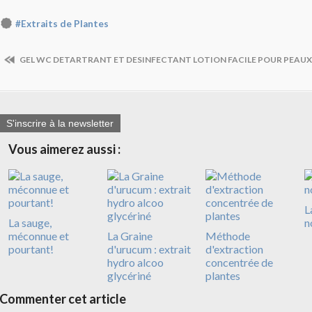
#Extraits de Plantes
GEL WC DETARTRANT ET DESINFECTANT
LOTION FACILE POUR PEAUX
S'inscrire à la newsletter
Vous aimerez aussi :
L
La sauge,
n
méconnue et
La Graine
Méthode
pourtant!
d'urucum : extrait
d'extraction
hydro alcoo
concentrée de
glycériné
plantes
Commenter cet article