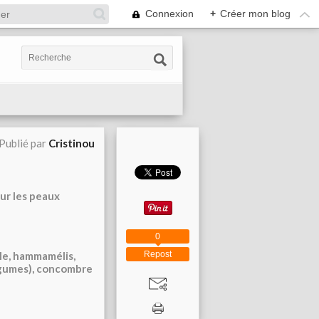
Connexion
+
Créer mon blog
Publié par
Cristinou
our les peaux
0
Repost
lle, hammamélis,
égumes), concombre