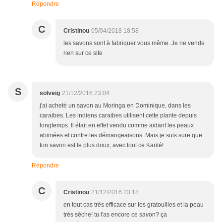
Répondre
C
Cristinou
05/04/2018 18:58
les savons sont à fabriquer vous même. Je ne vends
rien sur ce site
S
solveig
21/12/2016 23:04
j'ai acheté un savon au Moringa en Dominique, dans les
caraibes. Les indiens caraibes utilisent cette plante depuis
longtemps. Il était en effet vendu comme aidant les peaux
abimées et contre les démangeaisons. Mais je suis sure que
ton savon est le plus doux, avec tout ce Karité!
Répondre
C
Cristinou
21/12/2016 23:18
en tout cas très efficace sur les gratouilles et la peau
très sèche! tu l'as encore ce savon? ça