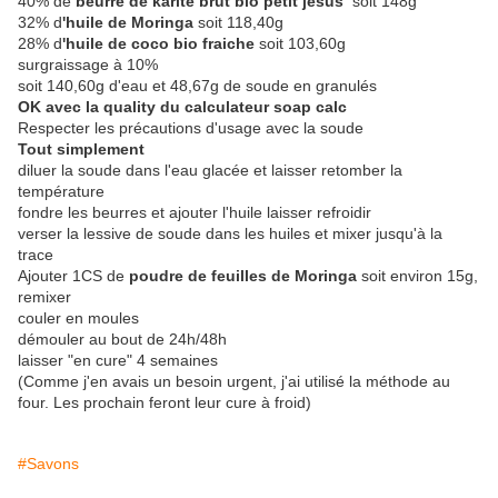
40% de
beurre de karité brut bio petit jésus
soit 148g
32% d
'huile de Moringa
soit 118,40g
28% d
'huile de coco bio fraiche
soit 103,60g
surgraissage à 10%
soit 140,60g d'eau et 48,67g de soude en granulés
OK avec la quality du calculateur soap calc
Respecter les précautions d'usage avec la soude
Tout simplement
diluer la soude dans l'eau glacée et laisser retomber la
température
fondre les beurres et ajouter l'huile laisser refroidir
verser la lessive de soude dans les huiles et mixer jusqu'à la
trace
Ajouter 1CS de
poudre de feuilles de Moringa
soit environ 15g,
remixer
couler en moules
démouler au bout de 24h/48h
laisser "en cure" 4 semaines
(Comme j'en avais un besoin urgent, j'ai utilisé la méthode au
four. Les prochain feront leur cure à froid)
#Savons