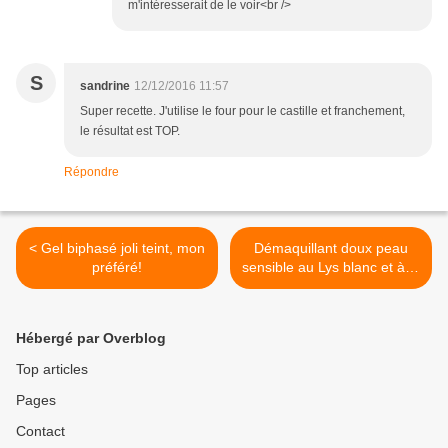
m'intéresserait de le voir<br />
S
sandrine
12/12/2016 11:57
Super recette. J'utilise le four pour le castille et franchement,
le résultat est TOP.
Répondre
< Gel biphasé joli teint, mon
Démaquillant doux peau
préféré!
sensible au Lys blanc et à la
Rose >
Hébergé par Overblog
Top articles
Pages
Contact