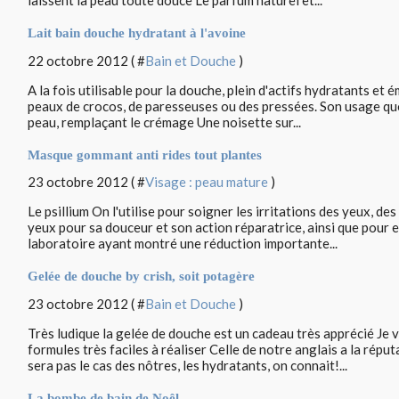
laissent la peau toute douce Le parfum naturel et...
Lait bain douche hydratant à l'avoine
22 octobre 2012 ( #
Bain et Douche
)
A la fois utilisable pour la douche, plein d'actifs hydratants et é
peaux de crocos, de paresseuses ou des pressées. Son usage quot
peau, remplaçant le crémage Une noisette sur...
Masque gommant anti rides tout plantes
23 octobre 2012 ( #
Visage : peau mature
)
Le psillium On l'utilise pour soigner les irritations des yeux, de
yeux pour sa douceur et son action réparatrice, ainsi que pour ef
laboratoire ayant montré une réduction importante...
Gelée de douche by crish, soit potagère
23 octobre 2012 ( #
Bain et Douche
)
Très ludique la gelée de douche est un cadeau très apprécié Je 
formules très faciles à réaliser Celle de notre anglais a la répu
sera pas le cas des nôtres, les hydratants, on connait!...
La bombe de bain de Noêl