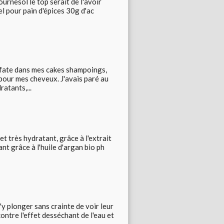
urnesol le top serait de l'avoir
l pour pain d'épices 30g d'ac
lfate dans mes cakes shampoings,
pour mes cheveux. J'avais paré au
atants,...
t très hydratant, grâce à l'extrait
ant grâce à l'huile d'argan bio ph
'y plonger sans crainte de voir leur
ntre l'effet desséchant de l'eau et