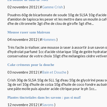
02 novembre 2012 ( #
Gamme Crish
)
Poudres 60g de bicarbonate de soude 10g de SLSA 10g d'acide c
d'amidon de tapioca les peser et les mettre dans un moulin à ca
d'he de citronnelle 3gt d'he de clou de girofle 5gt d'he...
Mousse raser sans blaireau
04 novembre 2012 ( #
Hommes
)
Très facile à réaliser, une mousse à raser à assortir à un savon
d'hydrolat parfumé 1cc d'acide stéarique 10g de gelée hydratan
conservateur de votre choix 10gt d'he mélangées cèdre vetiver.
Cake crémeux pour la douche
03 novembre 2012 ( #
Bain et Douche
)
Crish 30g de SLSA 10g de SLL 5g d'eau 10g de glycériné peau s
3g de sel 10g d'huile de colza 10g d'huile de coco fondre au bai
une pâte molle puis ajouter acide citrique pour le ph 1cc...
Plantes tinctotiales dans les savons : pas si mal!
12 novembre 2012 ( #
Savons
)