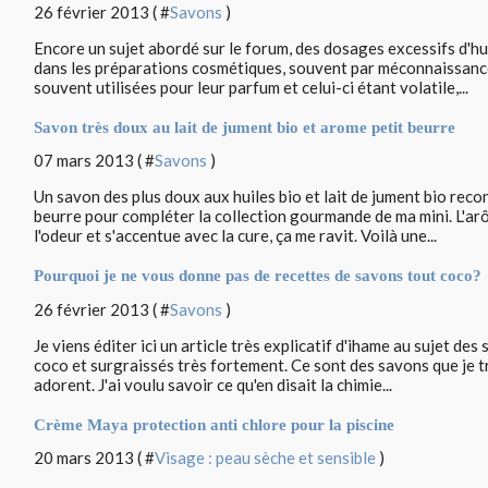
26 février 2013 ( #
Savons
)
Encore un sujet abordé sur le forum, des dosages excessifs d'hui
dans les préparations cosmétiques, souvent par méconnaissance.
souvent utilisées pour leur parfum et celui-ci étant volatile,...
Savon très doux au lait de jument bio et arome petit beurre
07 mars 2013 ( #
Savons
)
Un savon des plus doux aux huiles bio et lait de jument bio reco
beurre pour compléter la collection gourmande de ma mini. L'ar
l'odeur et s'accentue avec la cure, ça me ravit. Voilà une...
Pourquoi je ne vous donne pas de recettes de savons tout coco?
26 février 2013 ( #
Savons
)
Je viens éditer ici un article très explicatif d'ihame au sujet d
coco et surgraissés très fortement. Ce sont des savons que je t
adorent. J'ai voulu savoir ce qu'en disait la chimie...
Crème Maya protection anti chlore pour la piscine
20 mars 2013 ( #
Visage : peau sèche et sensible
)