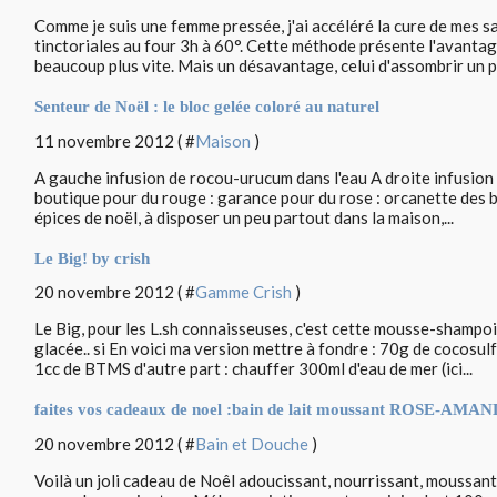
Comme je suis une femme pressée, j'ai accéléré la cure de mes 
tinctoriales au four 3h à 60°. Cette méthode présente l'avantag
beaucoup plus vite. Mais un désavantage, celui d'assombrir un pe
Senteur de Noël : le bloc gelée coloré au naturel
11 novembre 2012 ( #
Maison
)
A gauche infusion de rocou-urucum dans l'eau A droite infusion t
boutique pour du rouge : garance pour du rose : orcanette des 
épices de noël, à disposer un peu partout dans la maison,...
Le Big! by crish
20 novembre 2012 ( #
Gamme Crish
)
Le Big, pour les L.sh connaisseuses, c'est cette mousse-shampo
glacée.. si En voici ma version mettre à fondre : 70g de cocosu
1cc de BTMS d'autre part : chauffer 300ml d'eau de mer (ici...
faites vos cadeaux de noel :bain de lait moussant ROSE-AMA
20 novembre 2012 ( #
Bain et Douche
)
Voilà un joli cadeau de Noêl adoucissant, nourrissant, moussant, 