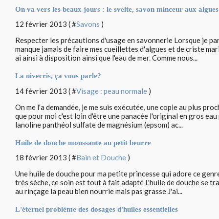
On va vers les beaux jours : le svelte, savon minceur aux algues
12 février 2013 ( #
Savons
)
Respecter les précautions d'usage en savonnerie Lorsque je pars
manque jamais de faire mes cueillettes d'algues et de criste mari
ai ainsi à disposition ainsi que l'eau de mer. Comme nous...
La nivecris, ça vous parle?
14 février 2013 ( #
Visage : peau normale
)
On me l'a demandée, je me suis exécutée, une copie au plus pro
que pour moi c'est loin d'être une panacée l'original en gros eau
lanoline panthéol sulfate de magnésium (epsom) ac...
Huile de douche moussante au petit beurre
18 février 2013 ( #
Bain et Douche
)
Une huile de douche pour ma petite princesse qui adore ce genre
très sèche, ce soin est tout à fait adapté L'huile de douche se t
au rinçage la peau bien nourrie mais pas grasse J'ai...
L'éternel problème des dosages d'huiles essentielles