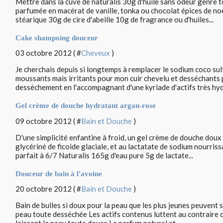
Mettre dans la cuve de naturalis 30g d'huile sans odeur genre to
parfumée en macérat de vanille, tonka ou chocolat épices de noe
stéarique 30g de cire d'abeille 10g de fragrance ou d'huiles...
Cake shampoing douceur
03 octobre 2012 ( #
Cheveux
)
Je cherchais depuis si longtemps à remplacer le sodium coco su
moussants mais irritants pour mon cuir chevelu et desséchants 
dessèchement en l'accompagnant d'une kyriade d'actifs très hydr
Gel crème de douche hydratant argan-rose
09 octobre 2012 ( #
Bain et Douche
)
D'une simplicité enfantine à froid, un gel crème de douche doux e
glycériné de ficoide glaciale, et au lactatate de sodium nourriss
parfait à 6/7 Naturalis 165g d'eau pure 5g de lactate...
Douceur de bain à l'avoine
20 octobre 2012 ( #
Bain et Douche
)
Bain de bulles si doux pour la peau que les plus jeunes peuvent s
peau toute desséchée Les actifs contenus luttent au contraire co