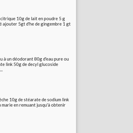
itrique 10g de lait en poudre 5 g
fé ajouter 5gt d'he de gingembre 1 gt
 ou à un déodorant 80g d'eau pure ou
te link 50g de decyl glucoside
..
èche 10g de stéarate de sodium link
n marie en remuant jusqu'à obtenir