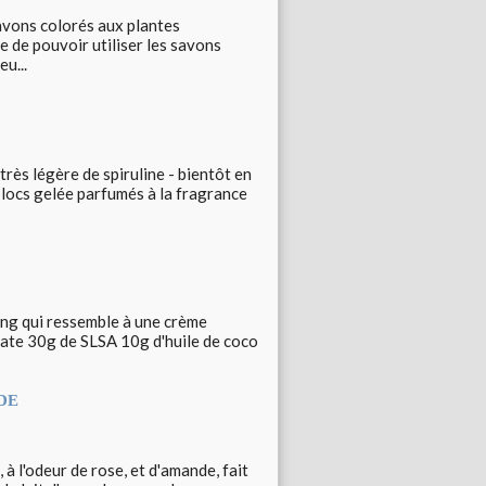
savons colorés aux plantes
e de pouvoir utiliser les savons
u...
rès légère de spiruline - bientôt en
blocs gelée parfumés à la fragrance
ing qui ressemble à une crème
lfate 30g de SLSA 10g d'huile de coco
NDE
à l'odeur de rose, et d'amande, fait