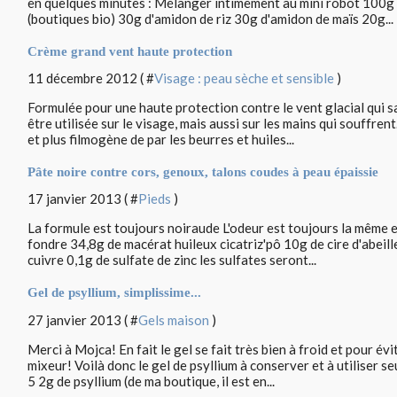
en quelques minutes : Mélanger intimement au mini robot 100g 
(boutiques bio) 30g d'amidon de riz 30g d'amidon de maïs 20g...
Crème grand vent haute protection
11 décembre 2012 ( #
Visage : peau sèche et sensible
)
Formulée pour une haute protection contre le vent glacial qui s
être utilisée sur le visage, mais aussi sur les mains qui souffre
et plus filmogène de par les beurres et huiles...
Pâte noire contre cors, genoux, talons coudes à peau épaissie
17 janvier 2013 ( #
Pieds
)
La formule est toujours noiraude L'odeur est toujours la même et 
fondre 34,8g de macérat huileux cicatriz'pô 10g de cire d'abeill
cuivre 0,1g de sulfate de zinc les sulfates seront...
Gel de psyllium, simplissime...
27 janvier 2013 ( #
Gels maison
)
Merci à Mojca! En fait le gel se fait très bien à froid et pour évi
mixeur! Voilà donc le gel de psyllium à conserver et à utiliser 
5 2g de psyllium (de ma boutique, il est en...