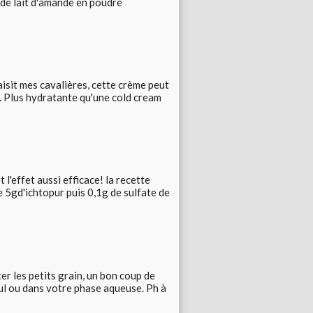
de lait d'amande en poudre
aisit mes cavalières, cette crème peut
nt. Plus hydratante qu'une cold cream
l'effet aussi efficace! la recette
e 5gd'ichtopur puis 0,1g de sulfate de
ter les petits grain, un bon coup de
seul ou dans votre phase aqueuse. Ph à