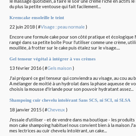
le massage quotidien, à faire le soir une crème riche en actifs l
du plus la petite ventouse qui fait facilement...
Kremcake ensoleille le teint
22 juin 2018 ( #
Visage : peau normale
)
Encore une formule cake pour son côté pratique et écologique Ne 
rangé dans sa petite boîte Pour l'utiliser comme une crème, ut
mouillée, à frotter sur le cake puis étalez sur le visage....
Gel tenseur végétal à intégrer à vos crèmes
13 février 2016 ( #
Gels maison
)
J'ai préparé ce gel tenseur qui conviendra au visage, au cou au 
A mélanger de moitié à un hydrolat dans la phase aqueuse de vo
choisis la mousse d'Irlande pour son pouvoir hydratant assez...
Shampoing cuir chevelu intolérant Sans SCS, ni SCI, ni SLSA
18 janvier 2015 ( #
Cheveux
)
J'essaie d'utiliser - et de vendre dans ma boutique - les produits
mon cake shampoing habituel nous convient bien à la maison J'a
mes lectrices au cuir chevelu intolérant, un cake...