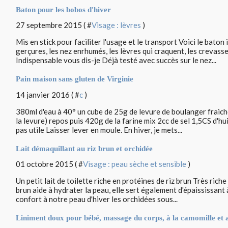
Baton pour les bobos d'hiver
27 septembre 2015 ( #
Visage : lèvres
)
Mis en stick pour faciliter l'usage et le transport Voici le baton 
gerçures, les nez enrhumés, les lèvres qui craquent, les crevass
Indispensable vous dis-je Déjà testé avec succès sur le nez...
Pain maison sans gluten de Virginie
14 janvier 2016 ( #
c
)
380ml d'eau à 40° un cube de 25g de levure de boulanger fraich
la levure) repos puis 420g de la farine mix 2cc de sel 1,5CS d'hu
pas utile Laisser lever en moule. En hiver, je mets...
Lait démaquillant au riz brun et orchidée
01 octobre 2015 ( #
Visage : peau sèche et sensible
)
Un petit lait de toilette riche en protéines de riz brun Très riche
brun aide à hydrater la peau, elle sert également d'épaississant 
confort à notre peau d'hiver les orchidées sous...
Liniment doux pour bébé, massage du corps, à la camomille et 