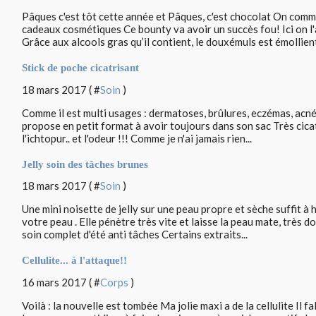
Pâques c'est tôt cette année et Pâques, c'est chocolat On comm
cadeaux cosmétiques Ce bounty va avoir un succès fou! Ici on l
Grâce aux alcools gras qu’il contient, le douxémuls est émollient
Stick de poche cicatrisant
18 mars 2017 ( #
Soin
)
Comme il est multi usages : dermatoses, brûlures, eczémas, acné, 
propose en petit format à avoir toujours dans son sac Très cicatr
l'ichtopur.. et l'odeur !!! Comme je n'ai jamais rien...
Jelly soin des tâches brunes
18 mars 2017 ( #
Soin
)
Une mini noisette de jelly sur une peau propre et sèche suffit à
votre peau . Elle pénètre très vite et laisse la peau mate, très 
soin complet d'été anti tâches Certains extraits...
Cellulite... à l'attaque!!
16 mars 2017 ( #
Corps
)
Voilà : la nouvelle est tombée Ma jolie maxi a de la cellulite Il fa