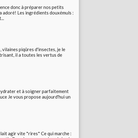
ence donc à préparer nos petits
'a adoré! Les ingrédients douxémuls :
...
vilaines piqûres d'insectes, je le
isant, il a toutes les vertus de
 hydrater et à soigner parfaitement
douce Je vous propose aujourd'hui un
llait agir vite *rires* Ce qui marche :