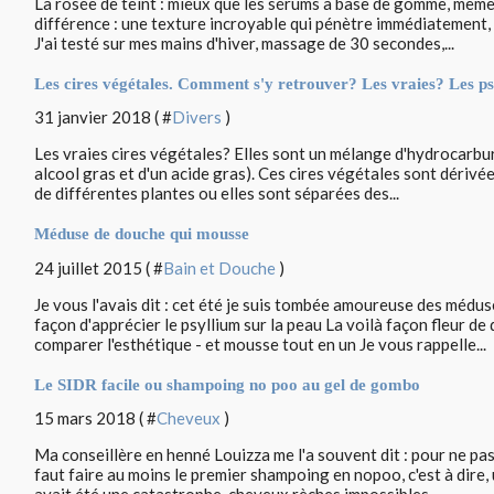
La rosée de teint : mieux que les sérums à base de gomme, même 
différence : une texture incroyable qui pénètre immédiatement, 
J'ai testé sur mes mains d'hiver, massage de 30 secondes,...
Les cires végétales. Comment s'y retrouver? Les vraies? Les p
31 janvier 2018 ( #
Divers
)
Les vraies cires végétales? Elles sont un mélange d'hydrocarbure
alcool gras et d'un acide gras). Ces cires végétales sont dérivées
de différentes plantes ou elles sont séparées des...
Méduse de douche qui mousse
24 juillet 2015 ( #
Bain et Douche
)
Je vous l'avais dit : cet été je suis tombée amoureuse des méduse
façon d'apprécier le psyllium sur la peau La voilà façon fleur de 
comparer l'esthétique - et mousse tout en un Je vous rappelle...
Le SIDR facile ou shampoing no poo au gel de gombo
15 mars 2018 ( #
Cheveux
)
Ma conseillère en henné Louizza me l'a souvent dit : pour ne pa
faut faire au moins le premier shampoing en nopoo, c'est à dire