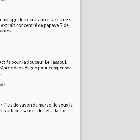
t gommage doux une autre façon de se
 extrait concentré de papaye 7 de
ntes...
tifs pour la douceur Le rassoul,
u Maroc dans Argan pour compenser
.
sûr
er Plus de savon de marseille sous la
tus adoucissantes du sel, à la fois