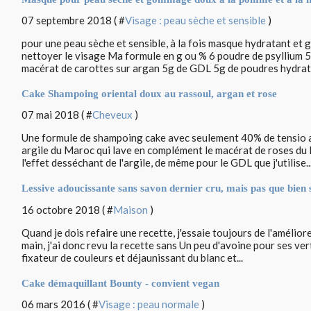
07 septembre 2018 ( #
Visage : peau sèche et sensible
)
pour une peau sèche et sensible, à la fois masque hydratant e
nettoyer le visage Ma formule en g ou % 6 poudre de psyllium 5
macérat de carottes sur argan 5g de GDL 5g de poudres hydrata
Cake Shampoing oriental doux au rassoul, argan et rose
07 mai 2018 ( #
Cheveux
)
Une formule de shampoing cake avec seulement 40% de tensio ac
argile du Maroc qui lave en complément le macérat de roses d
l'effet desséchant de l'argile, de même pour le GDL que j'utilise..
Lessive adoucissante sans savon dernier cru, mais pas que bien 
16 octobre 2018 ( #
Maison
)
Quand je dois refaire une recette, j'essaie toujours de l'amélior
main, j'ai donc revu la recette sans Un peu d'avoine pour ses ver
fixateur de couleurs et déjaunissant du blanc et...
Cake démaquillant Bounty - convient vegan
06 mars 2016 ( #
Visage : peau normale
)