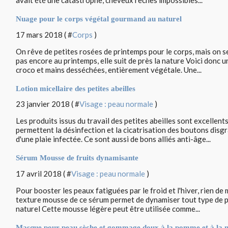
avait été une catastrophe, cheveux rèches impossibles...
Nuage pour le corps végétal gourmand au naturel
17 mars 2018 ( #
Corps
)
On rêve de petites rosées de printemps pour le corps, mais on s
pas encore au printemps, elle suit de près la nature Voici donc
croco et mains desséchées, entièrement végétale. Une...
Lotion micellaire des petites abeilles
23 janvier 2018 ( #
Visage : peau normale
)
Les produits issus du travail des petites abeilles sont excellents
permettent la désinfection et la cicatrisation des boutons disgr
d'une plaie infectée. Ce sont aussi de bons alliés anti-âge...
Sérum Mousse de fruits dynamisante
17 avril 2018 ( #
Visage : peau normale
)
Pour booster les peaux fatiguées par le froid et l'hiver, rien de
texture mousse de ce sérum permet de dynamiser tout type de p
naturel Cette mousse légère peut être utilisée comme...
Masque pour peau sèche et gommage doux à la pomme et à la 