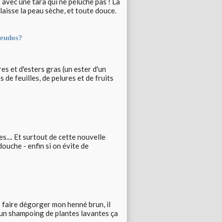
avec une tara qui ne peluche pas ! La
laisse la peau sèche, et toute douce.
seudos?
s et d'esters gras (un ester d'un
 de feuilles, de pelures et de fruits
s.... Et surtout de cette nouvelle
douche - enfin si on évite de
s faire dégorger mon henné brun, il
, un shampoing de plantes lavantes ça