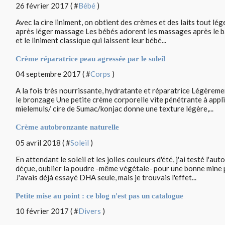
26 février 2017 ( #
Bébé
)
Avec la cire liniment, on obtient des crèmes et des laits tout lé
après léger massage Les bébés adorent les massages après le ba
et le liniment classique qui laissent leur bébé...
Crème réparatrice peau agressée par le soleil
04 septembre 2017 ( #
Corps
)
A la fois très nourrissante, hydratante et réparatrice Légèreme
le bronzage Une petite crème corporelle vite pénétrante à appli
mielemuls/ cire de Sumac/konjac donne une texture légère,...
Crème autobronzante naturelle
05 avril 2018 ( #
Soleil
)
En attendant le soleil et les jolies couleurs d'été, j'ai testé l'au
déçue, oublier la poudre -même végétale- pour une bonne mine pr
J'avais déjà essayé DHA seule, mais je trouvais l'effet...
Petite mise au point : ce blog n'est pas un catalogue
10 février 2017 ( #
Divers
)