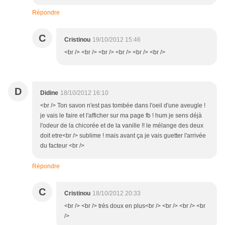
Répondre
C
Cristinou
19/10/2012 15:46
<br /> <br /> <br /> <br /> <br /> <br />
D
Didine
18/10/2012 16:10
<br /> Ton savon n'est pas tombée dans l'oeil d'une aveugle !
je vais le faire et l'afficher sur ma page fb ! hum je sens déjà
l'odeur de la chicorée et de la vanille !! le mélange des deux
doit etre<br /> sublime ! mais avant ça je vais guetter l'arrivée
du facteur <br />
Répondre
C
Cristinou
18/10/2012 20:33
<br /> <br /> très doux en plus<br /> <br /> <br /> <br
/>