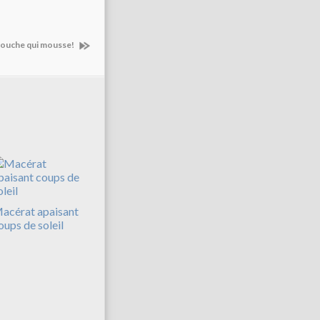
 douche qui mousse!
acérat apaisant
oups de soleil