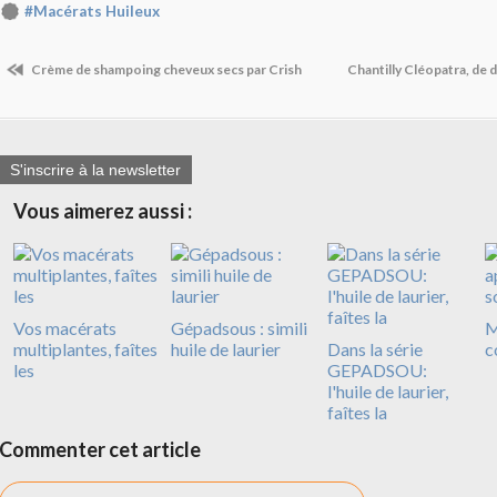
#Macérats Huileux
Crème de shampoing cheveux secs par Crish
Chantilly Cléopatra, de
S'inscrire à la newsletter
Vous aimerez aussi :
Vos macérats
Gépadsous : simili
M
multiplantes, faîtes
huile de laurier
Dans la série
c
les
GEPADSOU:
l'huile de laurier,
faîtes la
Commenter cet article