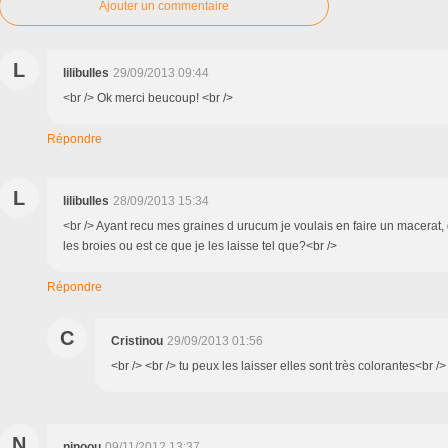
Ajouter un commentaire
L
lilibulles
29/09/2013 09:44
<br /> Ok merci beucoup! <br />
Répondre
L
lilibulles
28/09/2013 15:34
<br /> Ayant recu mes graines d urucum je voulais en faire un macerat, 
les broies ou est ce que je les laisse tel que?<br />
Répondre
C
Cristinou
29/09/2013 01:56
<br /> <br /> tu peux les laisser elles sont très colorantes<br /> 
N
ninoou
09/11/2012 13:37