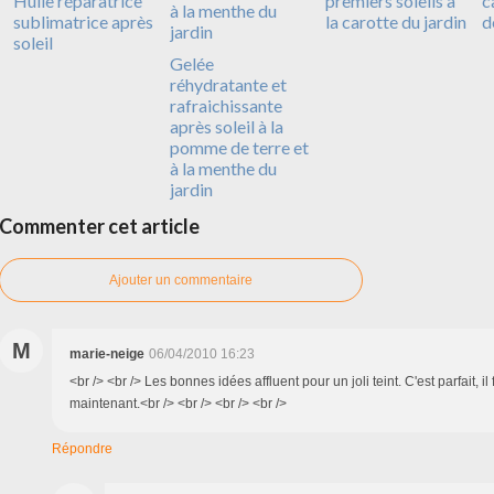
Huile réparatrice
premiers soleils à
c
sublimatrice après
la carotte du jardin
d
soleil
Gelée
réhydratante et
rafraichissante
après soleil à la
pomme de terre et
à la menthe du
jardin
Commenter cet article
Ajouter un commentaire
M
marie-neige
06/04/2010 16:23
<br /> <br /> Les bonnes idées affluent pour un joli teint. C'est parfait, il
maintenant.<br /> <br /> <br /> <br />
Répondre