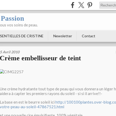
 Passion
tous vos soins de peau.
SENTIELLES DE CRISTINE
Newsletter
Contact
5 Avril 2010
Crème embellisseur de teint
Une crème hydratante tout type de peau qui vous donnera un léger h
aidera à capter les premiers rayons du soleil - si si il arrive!!-
La base en est le beurre soleil ici
http://100100plantes.over-blog.co
votre-peau-au-soleil-47867521.html
et une nouvelle cire émulsifiante, 100% végétale