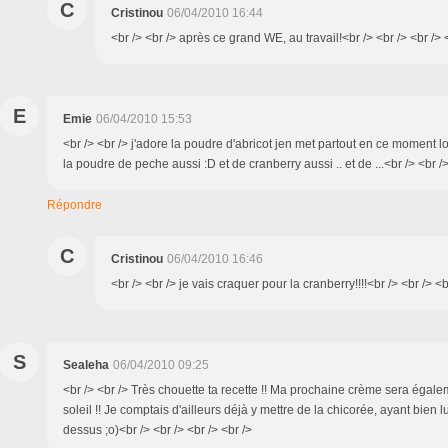
C
Cristinou
06/04/2010 16:44
<br /> <br /> après ce grand WE, au travail!<br /> <br /> <br /> 
E
Emie
06/04/2010 15:53
<br /> <br /> j'adore la poudre d'abricot jen met partout en ce moment lol
la poudre de peche aussi :D et de cranberry aussi .. et de ...<br /> <br />
Répondre
C
Cristinou
06/04/2010 16:46
<br /> <br /> je vais craquer pour la cranberry!!!!<br /> <br /> <b
S
Sealeha
06/04/2010 09:25
<br /> <br /> Très chouette ta recette !! Ma prochaine crème sera égale
soleil !! Je comptais d'ailleurs déjà y mettre de la chicorée, ayant bien l
dessus ;o)<br /> <br /> <br /> <br />