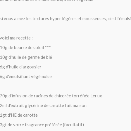
si vous aimez les textures hyper légères et mousseuses, c'est l'émulsi
voici ma recette :
10g de beurre de soleil ***
10g d'huile de germe de blé
6g d'huile d'argousier
6g d'émulsifiant végémulse
70g d'infusion de racines de chicorée torréfiée Ler.ux
2ml d'extrait glycériné de carotte fait maison
1gt d'HE de carotte
3gt de votre fragrance préférée (facultatif)