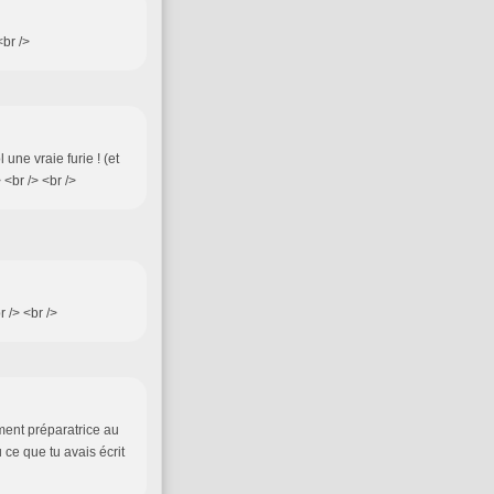
<br />
 une vraie furie ! (et
 <br /> <br />
r /> <br />
ment préparatrice au
u ce que tu avais écrit