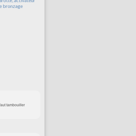
arotte, activateur
e bronzage
 faut tambouiller