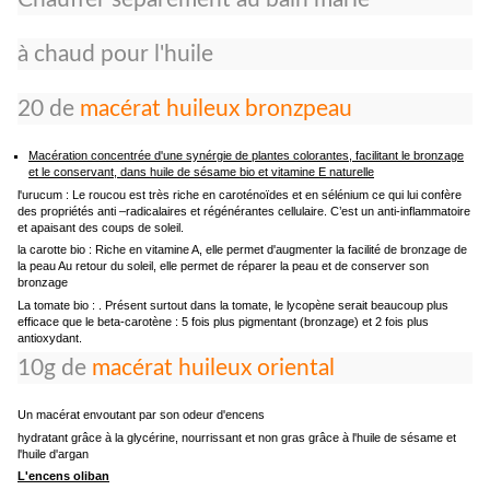
à chaud pour l'huile
20 de
macérat huileux bronzpeau
Macération concentrée d'une synérgie de plantes colorantes, facilitant le bronzage
et le conservant, dans huile de sésame bio et vitamine E naturelle
l'urucum : Le roucou est très riche en caroténoïdes et en sélénium ce qui lui confère
des propriétés anti –radicalaires et régénérantes cellulaire. C’est un anti-inflammatoire
et apaisant des coups de soleil.
la carotte bio : Riche en vitamine A, elle permet d'augmenter la facilité de bronzage de
la peau Au retour du soleil, elle permet de réparer la peau et de conserver son
bronzage
La tomate bio : . Présent surtout dans la tomate, le lycopène serait beaucoup plus
efficace que le beta-carotène : 5 fois plus pigmentant (bronzage) et 2 fois plus
antioxydant.
10g de
macérat huileux oriental
Un macérat envoutant par son odeur d'encens
hydratant grâce à la glycérine, nourrissant et non gras grâce à l'huile de sésame et
l'huile d'argan
L'encens oliban