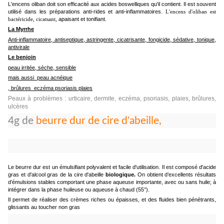
L'encens oliban doit son efficacité aux acides boswelliques qu'il contient. Il est souvent
utilisé dans les préparations anti-rides et anti-inflammatoires.
L'encens d'oliban est
apaisant et tonifiant.
bactéricide, cicat
sant,
La Myrrhe
Anti-inflammatoire, antiseptique, astringente, cicatrisante, fongicide, sédative, tonique,
antivirale
Le benjoin
peau irritée, sèche, sensible
mais aussi peau acnéique
, brûlures eczéma psoriasis plaies
Peaux à problèmes : urticaire, dermite, eczéma, psoriasis, plaies, brûlures,
ulcères
4g de
beurre dur de cire d'abeille,
Le beurre dur est un émulsifiant polyvalent et facile d'utilisation. Il est composé d'acide
gras et d'alcool gras de la cire d'abeille
biologique.
On obtient d’excellents résultats
d’émulsions stables comportant une phase aqueuse importante, avec ou sans huile; à
intégrer dans la phase huileuse ou aqueuse à chaud (55°).
Il permet de réaliser des crèmes riches ou épaisses, et des fluides bien pénétrants,
glissants au toucher non gras