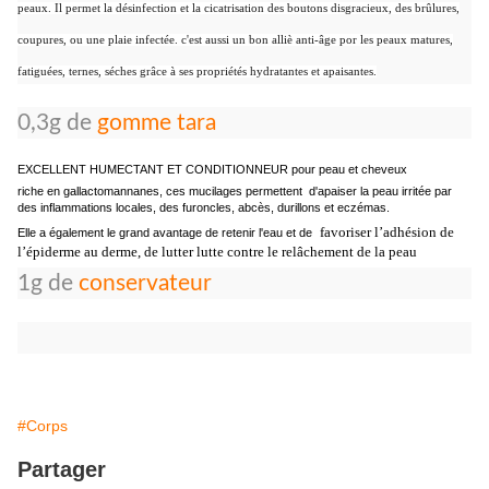
peaux. Il permet la désinfection et la cicatrisation des boutons disgracieux , des brûlures,
coupures, ou une plaie infectée. c'est aussi un bon alliè anti-âge por les peaux matures,
fatiguées, ternes, séches grâce à ses propriétés hydratantes et apaisantes.
0,3g de
gomme tara
EXCELLENT HUMECTANT ET CONDITIONNEUR pour peau et cheveux
riche en gallactomannanes, ces mucilages permettent d'apaiser la peau irritée par
des inflammations locales, des furoncles, abcès, durillons et eczémas.
favoriser l’adhésion de
Elle a également le grand avantage de retenir l'eau et de
l’épiderme au derme, de lutter lutte contre le relâchement de la peau
1g de
conservateur
#Corps
Partager