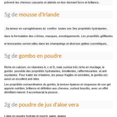
prévenir les cheveux cassants et abimés en leur donnant force et brillance.
5g de
mousse d'Irlande
. Sa teneur en carraghénanes lui confère toutes ses Ses propriétés hydratantes .
dans la formulation des crèmes, masques, enveloppements. Les propriétés gélifiantes
et texturantes seront utiles dans les shampoings et diverses gelées cosmétiques.
5g de
gombo en poudre
Riche en calcium, en vitamines A, c et D, mais surtout très riche en mucilage, le
gombo possède des propriétés hydratantes, émollientes, raffermissantes et anti
oxydantes Pour traiter les irritations, les peaux fragiles et sensibles, le gombo est
aussi un excellent anti rides
Les propriétés extraordinaires du gombo, la texture épaisse et visqueuse de son gel
apporte nutrition, brillance et définition aux cheveux, surtout bouclés, avec un effet
démêlant naturel. Il accentuerait la pousse .
2g de
poudre de jus d'aloe vera
L'aloe en poudre hydrate et nourrit, gaine, apaise