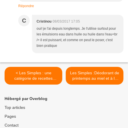
Répondre
C
Cristinou
08/03/2017 17:05
oui! je l'ai depuis longtemps. Je l'utilise surtout pour
les émulsions eau dans huile ou huile dans l'eau<br
/> il est puissant, et comme on peut le poser, c'est
bien pratique
< Les Simples : une
Les Simples :Déodorant de
catégorie de recettes
printemps au miel et à la
Simples aux Simples
sauge >
Hébergé par Overblog
Top articles
Pages
Contact