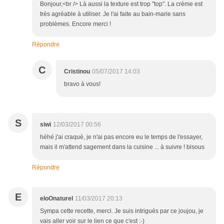
Bonjour,<br /> Là aussi la texture est trop "top". La crème est
très agréable à utiliser. Je l'ai faite au bain-marie sans
problèmes. Encore merci !
Répondre
C
Cristinou
05/07/2017 14:03
bravo à vous!
S
siwi
12/03/2017 00:56
héhé j'ai craqué, je n'ai pas encore eu le temps de l'essayer,
mais il m'attend sagement dans la cuisine ... à suivre ! bisous
Répondre
E
eloOnaturel
11/03/2017 20:13
Sympa cette recette, merci. Je suis intrigués par ce joujou, je
vais aller voir sur le lien ce que c'est :-)