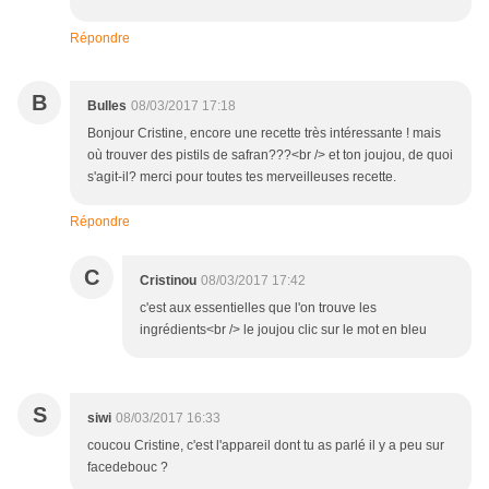
Répondre
B
Bulles
08/03/2017 17:18
Bonjour Cristine, encore une recette très intéressante ! mais
où trouver des pistils de safran???<br /> et ton joujou, de quoi
s'agit-il? merci pour toutes tes merveilleuses recette.
Répondre
C
Cristinou
08/03/2017 17:42
c'est aux essentielles que l'on trouve les
ingrédients<br /> le joujou clic sur le mot en bleu
S
siwi
08/03/2017 16:33
coucou Cristine, c'est l'appareil dont tu as parlé il y a peu sur
facedebouc ?