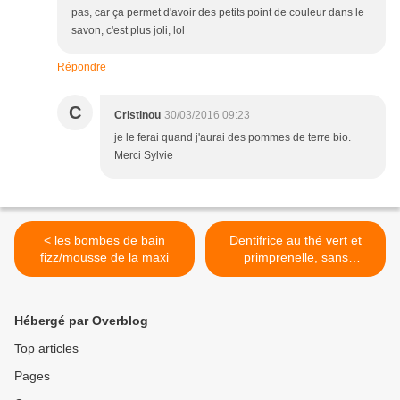
pas, car ça permet d'avoir des petits point de couleur dans le
savon, c'est plus joli, lol
Répondre
C
Cristinou
30/03/2016 09:23
je le ferai quand j'aurai des pommes de terre bio.
Merci Sylvie
< les bombes de bain
Dentifrice au thé vert et
fizz/mousse de la maxi
primprenelle, sans
bicarbonate ni argile >
Hébergé par Overblog
Top articles
Pages