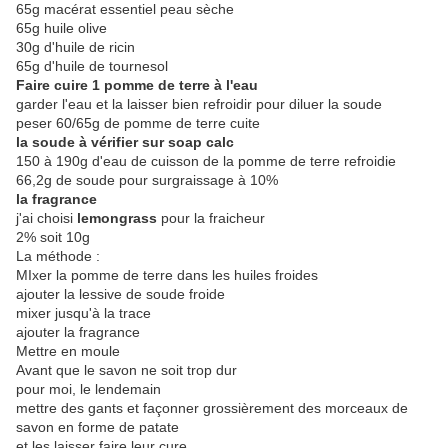
65g macérat essentiel peau sèche
65g huile olive
30g d'huile de ricin
65g d'huile de tournesol
Faire cuire 1 pomme de terre à l'eau
garder l'eau et la laisser bien refroidir pour diluer la soude
peser 60/65g de pomme de terre cuite
la soude à vérifier sur soap calc
150 à 190g d'eau de cuisson de la pomme de terre refroidie
66,2g de soude pour surgraissage à 10%
la fragrance
j'ai choisi
lemongrass
pour la fraicheur
2% soit 10g
La méthode :
MIxer la pomme de terre dans les huiles froides
ajouter la lessive de soude froide
mixer jusqu'à la trace
ajouter la fragrance
Mettre en moule
Avant que le savon ne soit trop dur
pour moi, le lendemain
mettre des gants et façonner grossièrement des morceaux de
savon en forme de patate
et les laisser faire leur cure