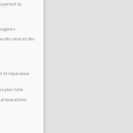
i permet la
 rougeurs
au des yeux et des
nt et réparateur
es plus riche
x préparations