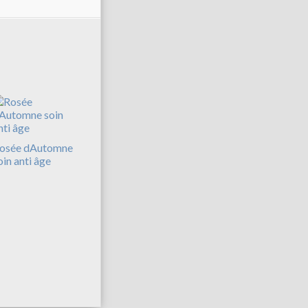
osée dAutomne
oin anti âge