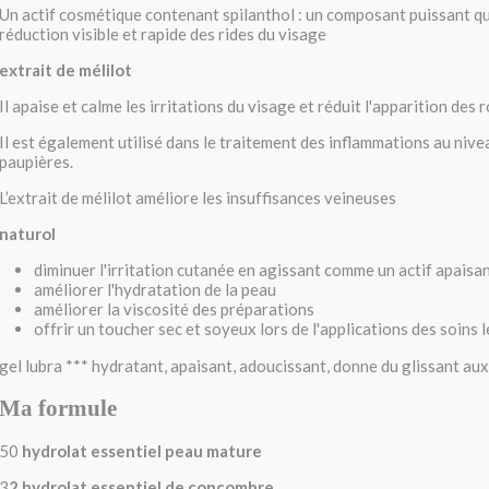
Un actif cosmétique contenant spilanthol : un composant puissant qu
réduction visible et rapide des rides du visage
extrait de mélilot
Il apaise et calme les irritations du visage et réduit l'apparition des
Il est également utilisé dans le traitement des inflammations au nive
paupières.
L’extrait de mélilot améliore les insuffisances veineuses
naturol
diminuer l'irritation cutanée en agissant comme un actif apaisa
améliorer l'hydratation de la peau
améliorer la viscosité des préparations
offrir un toucher sec et soyeux lors de l'applications des soins l
gel lubra *** hydratant, apaisant, adoucissant, donne du glissant au
Ma formule
50
hydrolat essentiel peau mature
3
2 hydrolat essentiel de concombre