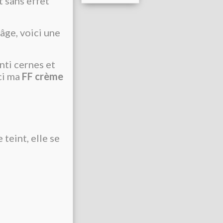
 sans effet
 âge, voici une
anti cernes et
ci ma
FF crème
teint, elle se