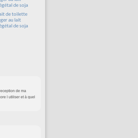
ait de toilette
éger au lait
égétal de soja
s reception de ma
e l utiliser et à quel