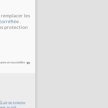
 remplacer les
torréfiée
.
ns protection
ante et ensoleillée