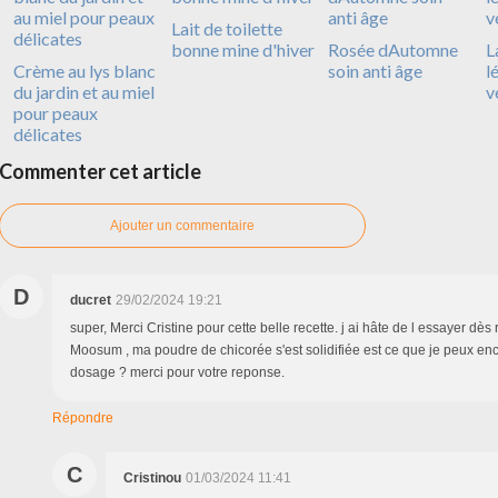
Lait de toilette
bonne mine d'hiver
Rosée dAutomne
L
Crème au lys blanc
soin anti âge
l
du jardin et au miel
v
pour peaux
délicates
Commenter cet article
Ajouter un commentaire
D
ducret
29/02/2024 19:21
super, Merci Cristine pour cette belle recette. j ai hâte de l essayer dè
Moosum , ma poudre de chicorée s'est solidifiée est ce que je peux encor
dosage ? merci pour votre reponse.
Répondre
C
Cristinou
01/03/2024 11:41