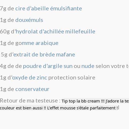
7g de
c
ire d'abeille émulsifiante
1g de
douxémuls
60g d'
hydrolat d'achillée millefeuille
1g de go
mme arabique
5g d'
e
x
trait de brède mafane
4g de de
poudre d'argile sun
ou
nude
selon votre t
1g d'
oxyde de zinc
protection solaire
1g de
conservateur
Retour de ma testeuse :
Tip top la bb cream !!! J’adore la text
l
couleur est bien aussi !! L’effet mousse s’étale parfaitement !