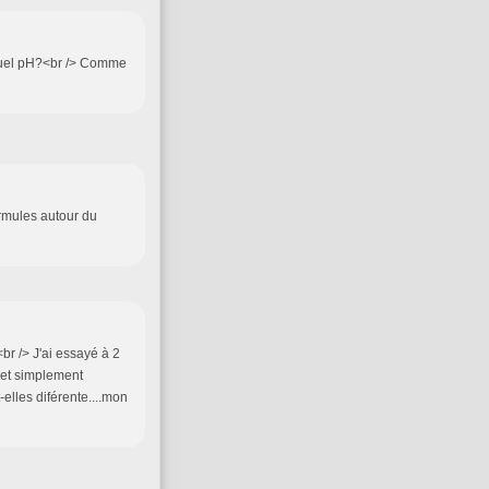
 quel pH?<br /> Comme
ormules autour du
r /> J'ai essayé à 2
e et simplement
elles diférente....mon