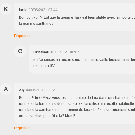
K
katia
10/06/2021 07:44
Bonjour, <br /> Est que la gomme Tara est bien stable avec n'importe
la gomme xanthane?
Répondre
C
Cristinou
10/06/2021 08:07
je n'ai jamais eu aucun souci, mais je travaille toujours mes f
même ph 6/7
A
Aly
04/06/2020 20:02
Bonjour!<br /> Avez-vous testé la gomme de tara dans un shampoing?<b
reprise et la formule se déphase.<br /> J'ai utilisé ma recette habituell
remplacé la xanthane par la gomme de tara.<br /> Les proportions sont-
erreur se situe peut-être là? Merci!
Répondre