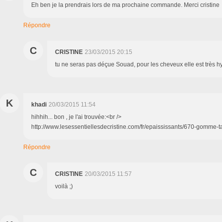
Eh ben je la prendrais lors de ma prochaine commande. Merci cristine
Répondre
C
CRISTINE
23/03/2015 20:15
tu ne seras pas déçue Souad, pour les cheveux elle est très h
K
khadi
20/03/2015 11:54
hihhih... bon , je l'ai trouvée:<br />
http://www.lesessentiellesdecristine.com/fr/epaississants/670-gomme-ta
Répondre
C
CRISTINE
20/03/2015 11:57
voilà ;)