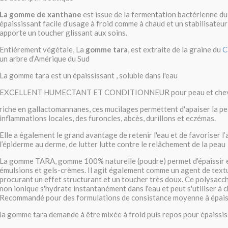
La gomme de xanthane
est issue de la fermentation bactérienne du 
épaississant facile d'usage à froid comme à chaud et un stabilisateur 
apporte un toucher glissant aux soins.
Entièrement végétale, La
gomme tara
, est extraite de la graine du
C
un arbre d’Amérique du Sud
La gomme tara est un épaississant , soluble dans l'eau
EXCELLENT HUMECTANT ET CONDITIONNEUR pour peau et che
riche en gallactomannanes, ces mucilages permettent d'apaiser la pea
inflammations locales, des furoncles, abcès, durillons et eczémas.
Elle a également le grand avantage de retenir l'eau et de favoriser l
l’épiderme au derme, de lutter lutte contre le relâchement de la peau
La gomme TARA, gomme 100% naturelle (poudre) permet d'épaissir et
émulsions et gels-crèmes. Il agit également comme un agent de textu
procurant un effet structurant et un toucher très doux. Ce polysacc
non ionique s'hydrate instantanément dans l'eau et peut s'utiliser à 
Recommandé pour des formulations de consistance moyenne à épai
la gomme tara demande à être mixée à froid puis repos pour épaissi