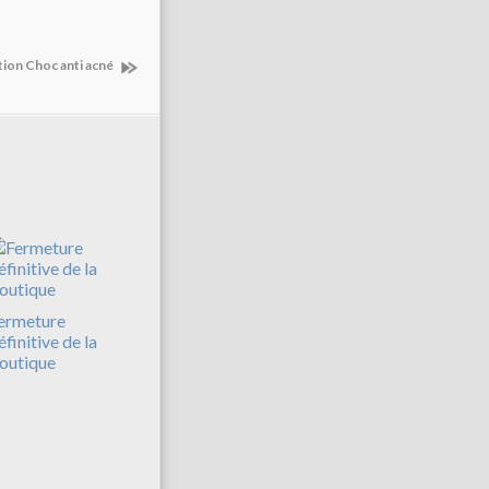
tion Choc anti acné
ermeture
éfinitive de la
outique