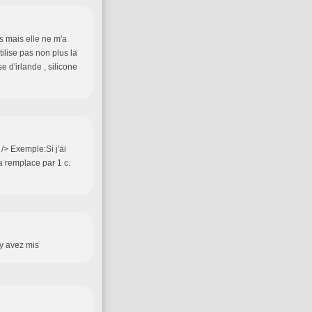
ois mais elle ne m'a
tilise pas non plus la
 d'irlande , silicone
/> Exemple:Si j'ai
a remplace par 1 c.
 y avez mis