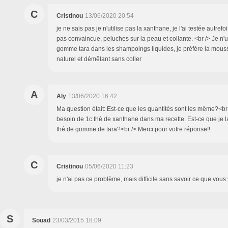
C
Cristinou
13/06/2020 20:54
je ne sais pas je n'utilise pas la xanthane, je l'ai testée autref
pas convaincue, peluches sur la peau et collante. <br /> Je n'u
gomme tara dans les shampoings liquides, je préfère la mousse
naturel et démêlant sans coller
A
Aly
13/06/2020 16:42
Ma question était: Est-ce que les quantités sont les même?<br 
besoin de 1c.thé de xanthane dans ma recette. Est-ce que je l
thé de gomme de tara?<br /> Merci pour votre réponse!!
C
Cristinou
05/06/2020 11:23
je n'ai pas ce problème, mais difficile sans savoir ce que vous
S
Souad
23/03/2015 18:09