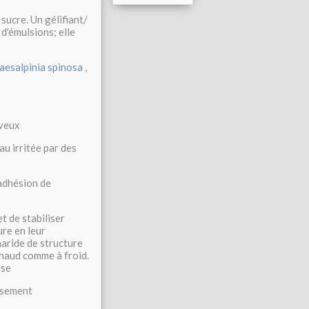
sucre. Un gélifiant/
d'émulsions; elle
aesalpinia spinosa
,
veux
u irritée par des
’adhésion de
 de stabiliser
re en leur
haride de structure
chaud comme à froid.
sse
ssement