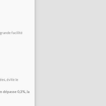
grande facilité
ées, évite le
on dépasse 0,3%, la