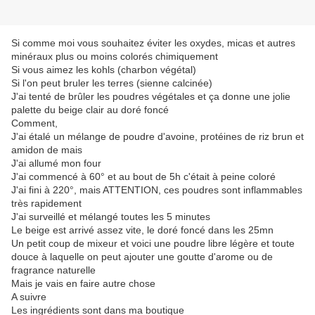
Si comme moi vous souhaitez éviter les oxydes, micas et autres
minéraux plus ou moins colorés chimiquement
Si vous aimez les kohls (charbon végétal)
Si l'on peut bruler les terres (sienne calcinée)
J'ai tenté de brûler les poudres végétales et ça donne une jolie
palette du beige clair au doré foncé
Comment,
J'ai étalé un mélange de poudre d'avoine, protéines de riz brun et
amidon de mais
J'ai allumé mon four
J'ai commencé à 60° et au bout de 5h c'était à peine coloré
J'ai fini à 220°, mais ATTENTION, ces poudres sont inflammables
très rapidement
J'ai surveillé et mélangé toutes les 5 minutes
Le beige est arrivé assez vite, le doré foncé dans les 25mn
Un petit coup de mixeur et voici une poudre libre légère et toute
douce à laquelle on peut ajouter une goutte d'arome ou de
fragrance naturelle
Mais je vais en faire autre chose
A suivre
Les ingrédients sont dans ma boutique