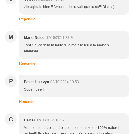
J'imaginais bien!!! Avec tout le travail que tu as!!! Bises :)
Répondre
M
Marie-Neige
02/10/2014 23:20
Tant pis, ce sera ta faute si je mets le feu à la maison.
hihihihhi.
Répondre
P
Pascale kevyo
02/10/2014 19:53
Super idée !
Répondre
C
Célcél
02/10/2014 16:52
Vraiment une belle idée, et du coup make up 100% naturel,
au top!!! En plus pas trop compliqué tu passes la soirée