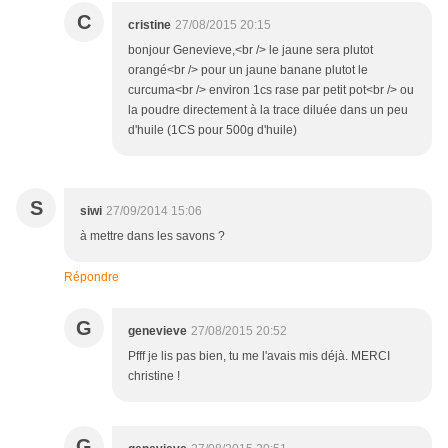
C
cristine
27/08/2015 20:15
bonjour Genevieve,<br /> le jaune sera plutot
orangé<br /> pour un jaune banane plutot le
curcuma<br /> environ 1cs rase par petit pot<br /> ou
la poudre directement à la trace diluée dans un peu
d'huile (1CS pour 500g d'huile)
S
siwi
27/09/2014 15:06
à mettre dans les savons ?
Répondre
G
genevieve
27/08/2015 20:52
Pfff je lis pas bien, tu me l'avais mis déjà. MERCI
christine !
G