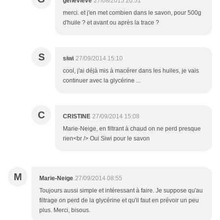
genevieve
27/08/2015 20:51
merci. et j'en met combien dans le savon, pour 500g
d'huile ? et avant ou après la trace ?
S
siwi
27/09/2014 15:10
cool, j'ai déjà mis à macérer dans les huiles, je vais
continuer avec la glycérine ...
C
CRISTINE
27/09/2014 15:08
Marie-Neige, en filtrant à chaud on ne perd presque
rien<br /> Oui Siwi pour le savon
M
Marie-Neige
27/09/2014 08:55
Toujours aussi simple et intéressant à faire. Je suppose qu'au
filtrage on perd de la glycérine et qu'il faut en prévoir un peu
plus. Merci, bisous.