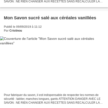
SAVON : NE RIEN CHANGER AUX RECETTES SANS RECALCULER LA
SOUDE ET LA POTASSE Un des savons les plus doux que j'aie...
Mon Savon sucré salé aux céréales vanillées
Publié le 09/09/2019 à 11:12
Par
Cristinou
Pour fabriquer du savon, il est indispensable de respecter les normes de
sécurité : tablier, manches longues, gants ATTENTION DANGER AVEC LE
SAVON : NE RIEN CHANGER AUX RECETTES SANS RECALCULER LA
SOUDE ET LA POTASSE Du riz et de l'avoine sous plusieurs...