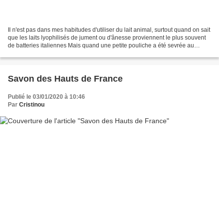
Il n'est pas dans mes habitudes d'utiliser du lait animal, surtout quand on sait
que les laits lyophilisés de jument ou d'ânesse proviennent le plus souvent
de batteries italiennes Mais quand une petite pouliche a été sevrée au
Centre équestre où monte...
Savon des Hauts de France
Publié le 03/01/2020 à 10:46
Par
Cristinou