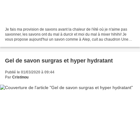
Je fais ma provision de savons avant la chaleur de l'été où je n'aime pas
savonner, les savons ont du mal à durcir et moi du mal à mixer hihihi! Je
vous propose aujourd'hui un savon comme à Alep, cuit au chaudron Une
façon de s'évader un peu sauf que...
Gel de savon surgras et hyper hydratant
Publié le 01/03/2020 à 09:44
Par
Cristinou