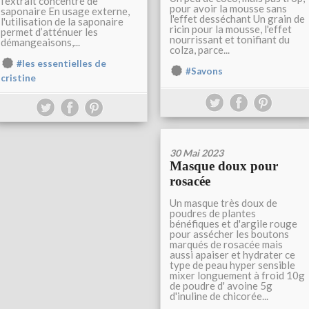
l'extrait concentré de
pour avoir la mousse sans
saponaire En usage externe,
l'effet desséchant Un grain de
l'utilisation de la saponaire
ricin pour la mousse, l'effet
permet d’atténuer les
nourrissant et tonifiant du
démangeaisons,...
colza, parce...
#les essentielles de
#Savons
cristine
30 Mai 2023
Masque doux pour
rosacée
Un masque très doux de
poudres de plantes
bénéfiques et d'argile rouge
pour assécher les boutons
marqués de rosacée mais
aussi apaiser et hydrater ce
type de peau hyper sensible
mixer longuement à froid 10g
de poudre d' avoine 5g
d'inuline de chicorée...