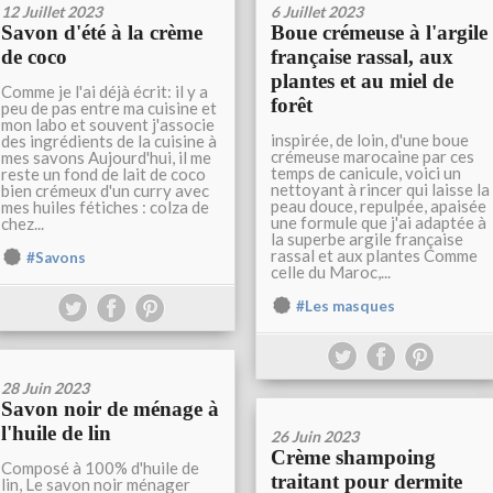
12 Juillet 2023
6 Juillet 2023
Savon d'été à la crème
Boue crémeuse à l'argile
de coco
française rassal, aux
plantes et au miel de
Comme je l'ai déjà écrit: il y a
forêt
peu de pas entre ma cuisine et
mon labo et souvent j'associe
inspirée, de loin, d'une boue
des ingrédients de la cuisine à
crémeuse marocaine par ces
mes savons Aujourd'hui, il me
temps de canicule, voici un
reste un fond de lait de coco
nettoyant à rincer qui laisse la
bien crémeux d'un curry avec
peau douce, repulpée, apaisée
mes huiles fétiches : colza de
une formule que j'ai adaptée à
chez...
la superbe argile française
rassal et aux plantes Comme
#Savons
celle du Maroc,...
#Les masques
28 Juin 2023
Savon noir de ménage à
l'huile de lin
26 Juin 2023
Crème shampoing
Composé à 100% d'huile de
traitant pour dermite
lin, Le savon noir ménager