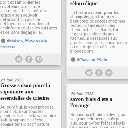
polit et fait briller les
séborréique
revêtements de sol, le
carrelage et les sanitaires
La texture crème, pour les
grâce à son pouvoir
shampoings, a toujours
détachant. En plus de
beaucoup de succès chez mes
nettoyer en profondeur, il
testeurs, testeuses Des
désinfecte toutes les surfaces
cheveux très brillants, tout
et ce, sans dégager le...
légers, pas alourdis aux
racines, ni desséchés aux
,
#Maison
#Savons à la
pointes avec juste une noix de
crème Aujourd'hui je vous
potasse
propose une...
,
#Cheveux
#Soin
21 Juin 2023
Grosse saison pour la
saponaire aux
20 Juin 2023
essentielles de cristine
savon frais d'été à
l'orange
Aujourd'hui, je vous propose
moins 50% sur tous les
Beaucoup d'huiile d'olive, pour
produits issus de la saponaire
sa grande douceur, mais pas
soit la saponaire sèche
que, pour éviter l'effet gluglu
comme tensio actif naturel
Un peu de coco, mais pas trop,