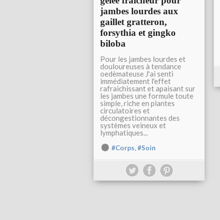
gelée fraîcheur pour
jambes lourdes aux
gaillet gratteron,
forsythia et gingko
biloba
Pour les jambes lourdes et
douloureuses à tendance
oedèmateuse J'ai senti
immédiatement l'effet
rafraichissant et apaisant sur
les jambes une formule toute
simple, riche en plantes
circulatoires et
décongestionnantes des
systèmes veineux et
lymphatiques...
,
#Corps
#Soin