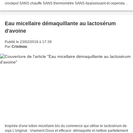
crockpot SANS chauffe SANS thermomètre SANS épaississant et cependant
un joli savon liquide à ph 7,5, très...
Eau micellaire démaquillante au lactosérum
d'avoine
Publié le 23/02/2018 à 17:39
Par
Cristinou
Inspirée d'une lotion micellaire bio du commerce qui utilise le lactosérum de
soja L'original : Vraiment Doux et efficace: démaquille et nettoie parfaitement