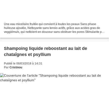
Une eau micellaire fruitée qui convient à toutes les peaux Sans phase
huileuse ajoutée, Nettoyante sans tensio actifs, grâce aux acides gras de
veggiémuls, qui nettoient en douceur sans obstruer les pores Stimulante par
les fruits Hydratante par la glycérine...
Shampoing liquide reboostant au lait de
chataîgnes et psyllium
Publié le 08/03/2018 à 14:31
Par
Cristinou