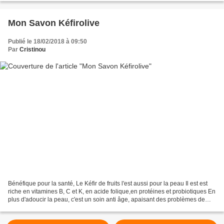
Mon Savon Kéfirolive
Publié le 18/02/2018 à 09:50
Par
Cristinou
Bénéfique pour la santé, Le Kéfir de fruits l'est aussi pour la peau Il est est
riche en vitamines B, C et K, en acide folique,en protéines et probiotiques En
plus d'adoucir la peau, c'est un soin anti âge, apaisant des problèmes de
peau : psoriasis,...