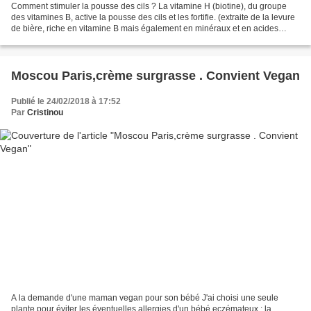
Comment stimuler la pousse des cils ? La vitamine H (biotine), du groupe
des vitamines B, active la pousse des cils et les fortifie. (extraite de la levure
de bière, riche en vitamine B mais également en minéraux et en acides
aminés essentiels. Il s'agit...
Moscou Paris,crème surgrasse . Convient Vegan
Publié le 24/02/2018 à 17:52
Par
Cristinou
A la demande d'une maman vegan pour son bébé J'ai choisi une seule
plante pour éviter les éventuelles allergies d'un bébé eczémateux : la