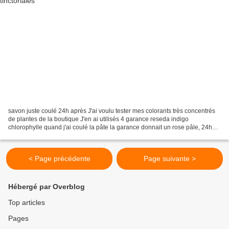
savon juste coulé 24h après J'ai voulu tester mes colorants très concentrés
de plantes de la boutique J'en ai utilisés 4 garance reseda indigo
chlorophylle quand j'ai coulé la pâte la garance donnait un rose pâle, 24h
après, c'est devenu rouge/rose foncé...
< Page précédente
Page suivante >
Hébergé par Overblog
Top articles
Pages