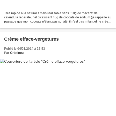
Très rapide à la naturalis mais réalisable sans : 10g de macérat de
calendula réparateur et cicatrisant 40g de cocoate de sodium (je rappelle au
passage que mon cocoate n'étant pas sulfaté, il n'est pas irritant et ne crée
aucune démangeaison) 5g de poudre...
Crème efface-vergetures
Publié le 04/01/2014 à 22:53
Par
Cristinou