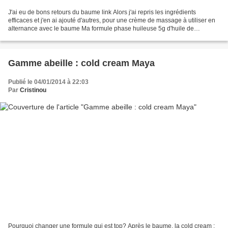
J'ai eu de bons retours du baume link Alors j'ai repris les ingrédients
efficaces et j'en ai ajouté d'autres, pour une crème de massage à utiliser en
alternance avec le baume Ma formule phase huileuse 5g d'huile de
cranberry bio 20g d'huile d'argan bio...
Gamme abeille : cold cream Maya
Publié le 04/01/2014 à 22:03
Par
Cristinou
Pourquoi changer une formule qui est top? Après le baume, la cold cream :