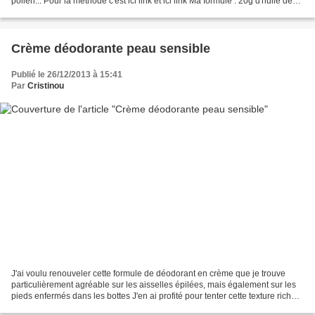
pollen... Pour la méthode c'est ici link et ici link Ma formule : 20g d'huile de
coco bio 10g d'huile...
Crème déodorante peau sensible
Publié le 26/12/2013 à 15:41
Par
Cristinou
J'ai voulu renouveler cette formule de déodorant en crème que je trouve
particulièrement agréable sur les aisselles épilées, mais également sur les
pieds enfermés dans les bottes J'en ai profité pour tenter cette texture riche
en émulsifiants. Effectivement,...