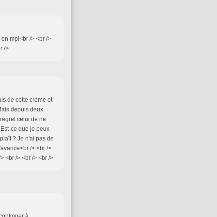
 en mp!<br /> <br />
r />
lais de cette crème et
 .Mais depuis deux
regret celui de ne
. Est-ce que je peux
laît ? Je n'ai pas de
'avance<br /> <br />
> <br /> <br /> <br />
 continuer à