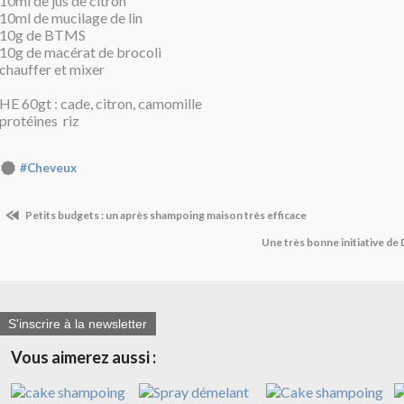
10ml de jus de citron
10ml de mucilage de lin
10g de BTMS
10g de macérat de brocoli
chauffer et mixer
HE 60gt : cade, citron, camomille
protéines riz
#Cheveux
Petits budgets : un après shampoing maison très efficace
Une très bonne initiative
S'inscrire à la newsletter
Vous aimerez aussi :