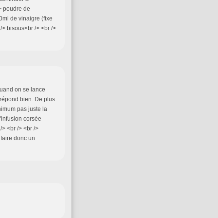
 /> poudre de
0ml de vinaigre (fixe
/> bisous<br /> <br />
 quand on se lance
 répond bien. De plus
inimum pas juste la
l'infusion corsée
> <br /> <br />
 faire donc un