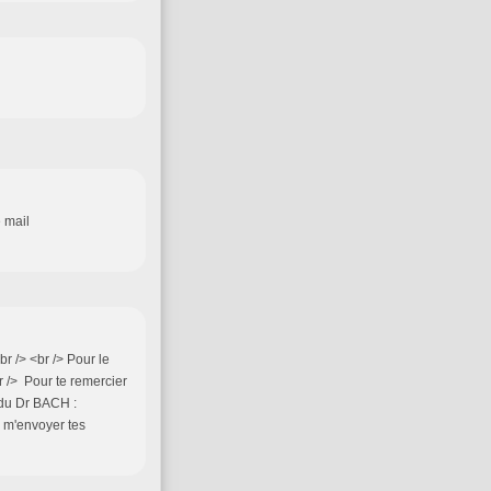
e mail
br /> <br /> Pour le
br /> Pour te remercier
ux du Dr BACH :
ir m'envoyer tes