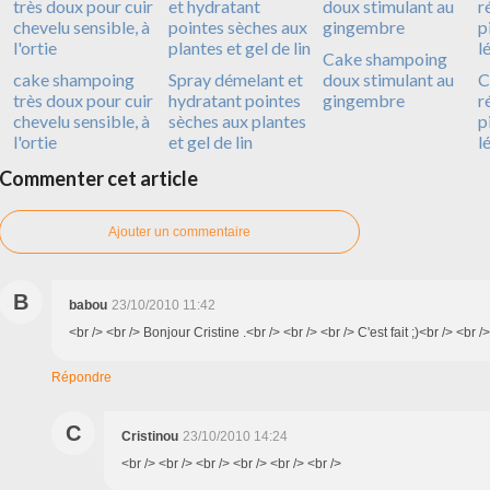
Cake shampoing
cake shampoing
Spray démelant et
doux stimulant au
C
très doux pour cuir
hydratant pointes
gingembre
r
chevelu sensible, à
sèches aux plantes
p
l'ortie
et gel de lin
l
Commenter cet article
Ajouter un commentaire
B
babou
23/10/2010 11:42
<br /> <br /> Bonjour Cristine .<br /> <br /> <br /> C'est fait ;)<br /> <br />
Répondre
C
Cristinou
23/10/2010 14:24
<br /> <br /> <br /> <br /> <br /> <br />