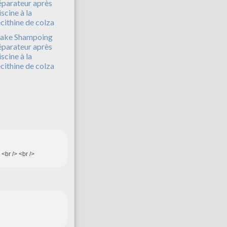
ake Shampoing
éparateur après
iscine à la
écithine de colza
 <br /> <br />