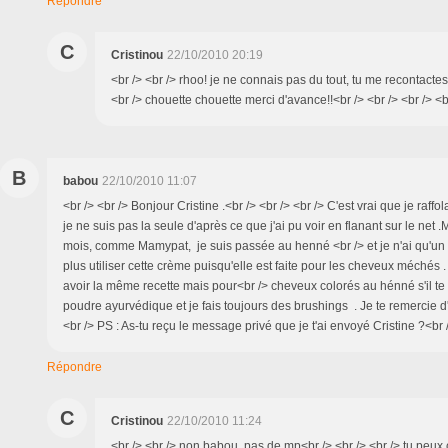
Répondre
C
Cristinou
22/10/2010 20:19
<br /> <br /> rhoo! je ne connais pas du tout, tu me recontactes
<br /> chouette chouette merci d'avance!!<br /> <br /> <br /> <b
B
babou
22/10/2010 11:07
<br /> <br /> Bonjour Cristine .<br /> <br /> <br /> C'est vrai que je raffo
je ne suis pas la seule d'après ce que j'ai pu voir en flanant sur le net
mois, comme Mamypat, je suis passée au henné <br /> et je n'ai qu'un 
plus utiliser cette crème puisqu'elle est faite pour les cheveux méchés 
avoir la même recette mais pour<br /> cheveux colorés au hénné s'il te p
poudre ayurvédique et je fais toujours des brushings . Je te remercie d
<br /> PS : As-tu reçu le message privé que je t'ai envoyé Cristine ?<br /
Répondre
C
Cristinou
22/10/2010 11:24
<br /> <br /> non babou, pas de mp<br /> <br /> <br /> tu peux