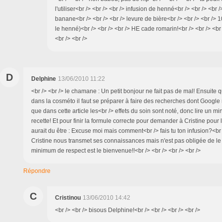
l'utiliser<br /> <br /> <br /> infusion de henné<br /> <br /> <br
banane<br /> <br /> <br /> levure de bière<br /> <br /> <br /> 1
le henné)<br /> <br /> <br /> HE cade romarin!<br /> <br /> <br 
<br /> <br />
D
Delphine
13/06/2010 11:22
<br /> <br /> le chamane : Un petit bonjour ne fait pas de mal! Ensuite
dans la cosméto il faut se préparer à faire des recherches dont Google
que dans cette article les<br /> effets du soin sont noté, donc lire un m
recette! Et pour finir la formule correcte pour demander à Cristine pour 
aurait du être : Excuse moi mais comment<br /> fais tu ton infusion?<br /
Cristine nous transmet ses connaissances mais n'est pas obligée de le
minimum de respect est le bienvenue!!<br /> <br /> <br /> <br />
Répondre
C
Cristinou
13/06/2010 14:42
<br /> <br /> bisous Delphine!<br /> <br /> <br /> <br />