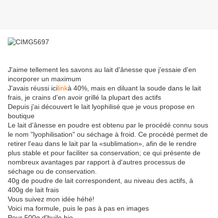
J'aime tellement les savons au lait d'ânesse que j'essaie d'en
incorporer un maximum
J'avais réussi ici
link
à 40%, mais en diluant la soude dans le lait
frais, je crains d'en avoir grillé la plupart des actifs
Depuis j'ai découvert le lait lyophilisé que je vous propose en
boutique
Le lait d'ânesse en poudre est
obtenu par le procédé
connu sous
le nom
"
lyophilisation
" ou
séchage
à froid
.
Ce
procédé permet
de
retirer l'eau
dans le lait par
la «sublimation»
, afin de
le rendre
plus
stable et
pour faciliter
sa conservation;
ce qui
présente de
nombreux avantages
par rapport à
d'autres
processus de
séchage ou
de conservation.
40g de poudre de lait correspondent, au niveau des actifs, à
400g de lait frais
Vous suivez mon idée héhé!
Voici ma formule, puis le pas à pas en images
Pour 500g d'huile bio