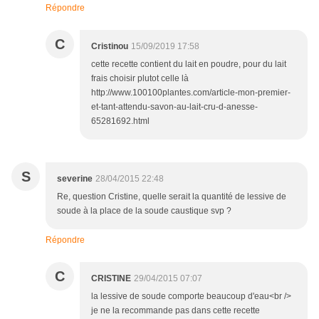
Répondre
C
Cristinou
15/09/2019 17:58
cette recette contient du lait en poudre, pour du lait
frais choisir plutot celle là
http://www.100100plantes.com/article-mon-premier-
et-tant-attendu-savon-au-lait-cru-d-anesse-
65281692.html
S
severine
28/04/2015 22:48
Re, question Cristine, quelle serait la quantité de lessive de
soude à la place de la soude caustique svp ?
Répondre
C
CRISTINE
29/04/2015 07:07
la lessive de soude comporte beaucoup d'eau<br />
je ne la recommande pas dans cette recette