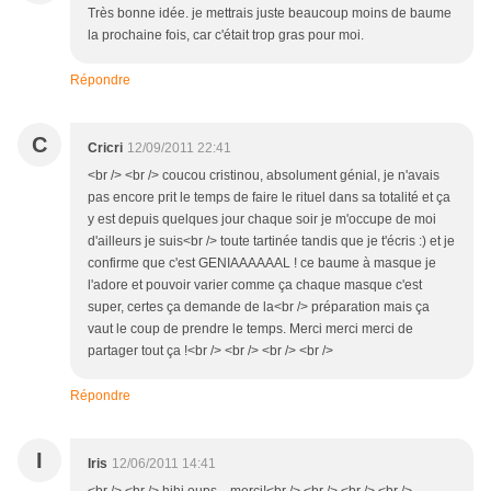
Très bonne idée. je mettrais juste beaucoup moins de baume
la prochaine fois, car c'était trop gras pour moi.
Répondre
C
Cricri
12/09/2011 22:41
<br /> <br /> coucou cristinou, absolument génial, je n'avais
pas encore prit le temps de faire le rituel dans sa totalité et ça
y est depuis quelques jour chaque soir je m'occupe de moi
d'ailleurs je suis<br /> toute tartinée tandis que je t'écris :) et je
confirme que c'est GENIAAAAAAL ! ce baume à masque je
l'adore et pouvoir varier comme ça chaque masque c'est
super, certes ça demande de la<br /> préparation mais ça
vaut le coup de prendre le temps. Merci merci merci de
partager tout ça !<br /> <br /> <br /> <br />
Répondre
I
Iris
12/06/2011 14:41