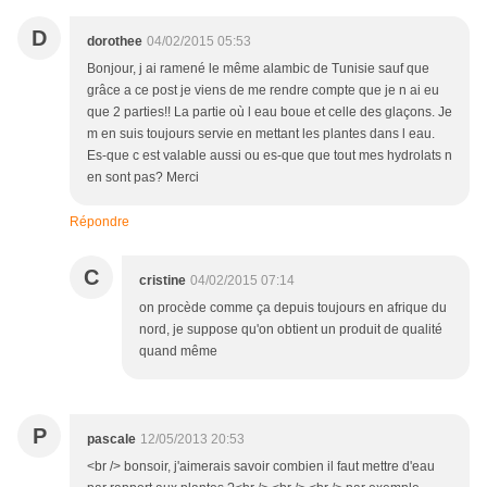
D
dorothee
04/02/2015 05:53
Bonjour, j ai ramené le même alambic de Tunisie sauf que
grâce a ce post je viens de me rendre compte que je n ai eu
que 2 parties!! La partie où l eau boue et celle des glaçons. Je
m en suis toujours servie en mettant les plantes dans l eau.
Es-que c est valable aussi ou es-que que tout mes hydrolats n
en sont pas? Merci
Répondre
C
cristine
04/02/2015 07:14
on procède comme ça depuis toujours en afrique du
nord, je suppose qu'on obtient un produit de qualité
quand même
P
pascale
12/05/2013 20:53
<br /> bonsoir, j'aimerais savoir combien il faut mettre d'eau