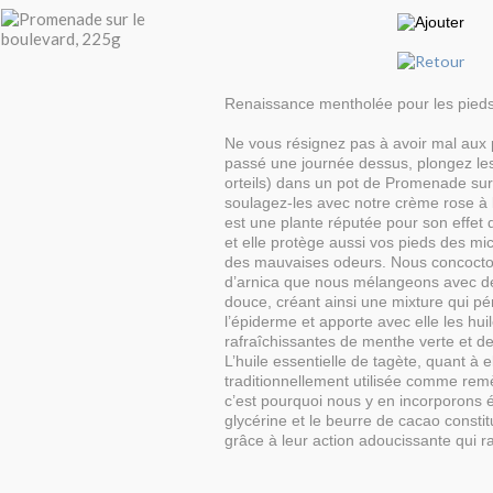
Renaissance mentholée pour les pied
Ne vous résignez pas à avoir mal aux p
passé une journée dessus, plongez les
orteils) dans un pot de Promenade sur
soulagez-les avec notre crème rose à 
est une plante réputée pour son effet 
et elle protège aussi vos pieds des m
des mauvaises odeurs. Nous concocto
d’arnica que nous mélangeons avec de
douce, créant ainsi une mixture qui p
l’épiderme et apporte avec elle les hui
rafraîchissantes de menthe verte et d
L’huile essentielle de tagète, quant à el
traditionnellement utilisée comme rem
c’est pourquoi nous y en incorporons 
glycérine et le beurre de cacao constit
grâce à leur action adoucissante qui ra