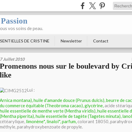
 Passion
tous vos soins de peau.
SENTIELLES DE CRISTINE
Newsletter
Contact
7 Juillet 2010
Promenons nous sur le boulevard by Cr
like
Lui :
Arnica montana), huile d'amande douce (Prunus dulcis), beurre de ca
du commerce équitable (Theobroma cacao), glycérine,
acide stéariqu
huile essentielle de menthe verte (Mentha viridis), huile essentielle
(Mentha piperita), huile essentielle de tagète (Tagetes minuta), lanol
cétéarylique,
limonène*, linalol*, parfum,
colorant 18050, parahydro
méthyle, parahydroxybenzoate de propyle.