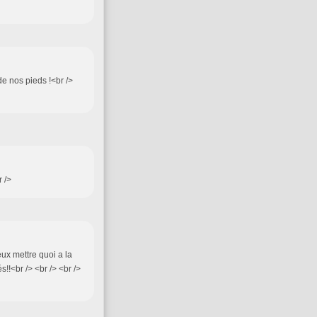
e nos pieds !<br />
r />
eux mettre quoi a la
!!<br /> <br /> <br />