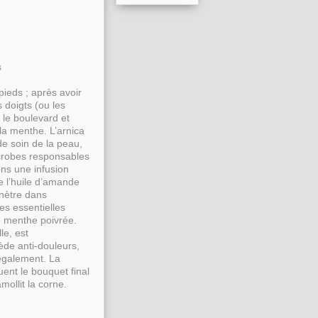
s
ieds ; après avoir
 doigts (ou les
 le boulevard et
la menthe. L’arnica
de soin de la peau,
icrobes responsables
ns une infusion
 l’huile d’amande
énètre dans
les essentielles
e menthe poivrée.
le, est
ède anti-douleurs,
également. La
uent le bouquet final
mollit la corne.