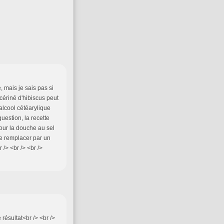
, mais je sais pas si
lycériné d'hibiscus peut
'alcool cétéarylique
question, la recette
pour la douche au sel
le remplacer par un
 /> <br /> <br />
 résultat<br /> <br />