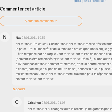
pour peau délicate!
Commenter cet article
Ajouter un commentaire
N
Nat
28/01/2011 19:57
<br /> <br /> Re coucou Cristine,<br /> <br /> <br /> recette très tentante
je peux... J'ai du macérât et de la teinture d'arnica (pas l'infusion), le g
il être remplacé par de l'argile ?<br /> <br /> <br /> Pas de lanoline et d
(peuvent ils être remplacés ?)<br /> <br /> <br /> Désolé, j'ai une autre 
d'AZ pour pas les<br /> nommer m'intéresse, c'est un beurre exfoliant 
d'epsom, comme je n'ai pas de beurre de sal, penses tu que je puisse 
mix karité/cacao ?<br /> <br /> <br /> Merci d'avance pour ta réponse<br
Nat<br /> <br /> <br /> <br />
Répondre
C
Cristinou
28/01/2011 21:08
<br /> <br /> si tu changes toute la recette, je ne garantis pas le