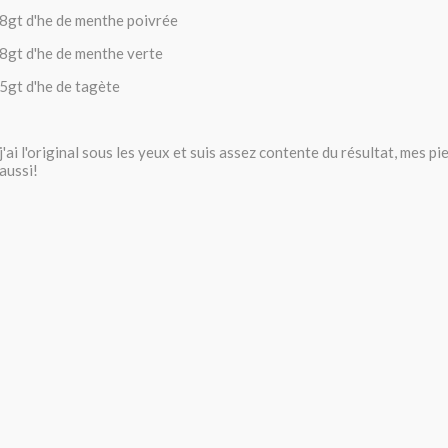
8gt d'he de menthe poivrée
8gt d'he de menthe verte
5gt d'he de tagète
j'ai l'original sous les yeux et suis assez contente du résultat, mes pi
aussi!