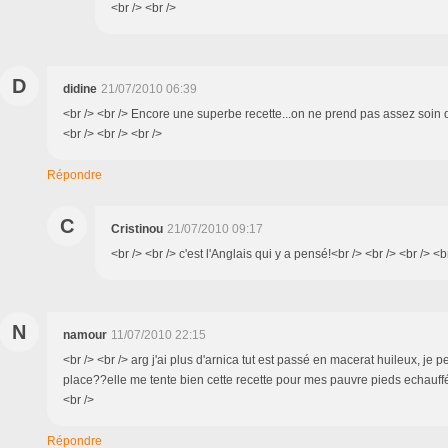
<br /> <br />
D
didine
21/07/2010 06:39
<br /> <br /> Encore une superbe recette...on ne prend pas assez soin d
<br /> <br /> <br />
Répondre
C
Cristinou
21/07/2010 09:17
<br /> <br /> c'est l'Anglais qui y a pensé!<br /> <br /> <br /> <b
N
namour
11/07/2010 22:15
<br /> <br /> arg j'ai plus d'arnica tut est passé en macerat huileux, je p
place??elle me tente bien cette recette pour mes pauvre pieds echauffés
<br />
Répondre