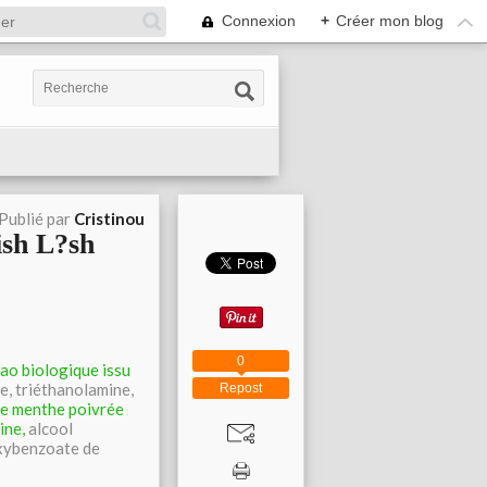
Connexion
+
Créer mon blog
Publié par
Cristinou
ish L?sh
0
cao biologique issu
e, triéthanolamine,
Repost
 de menthe poivrée
ine,
alcool
xybenzoate de