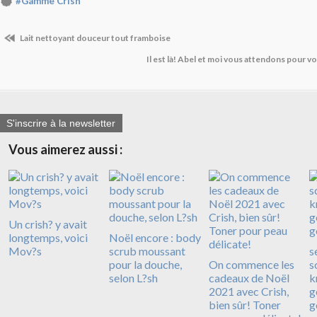
#Gamme Crish
Lait nettoyant douceur tout framboise
Il est là! Abel et moi vous attendons pour 
S'inscrire à la newsletter
Vous aimerez aussi :
Un crish? y avait
longtemps, voici
Noël encore : body
Mov?s
scrub moussant
s
pour la douche,
On commence les
s
selon L?sh
cadeaux de Noël
k
2021 avec Crish,
g
bien sûr! Toner
g