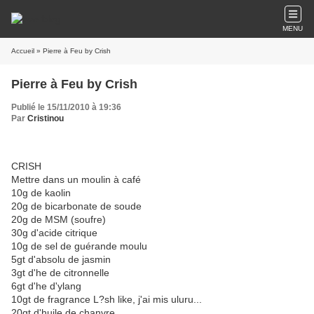
MENU
Accueil
» Pierre à Feu by Crish
Pierre à Feu by Crish
Publié le 15/11/2010 à 19:36
Par
Cristinou
CRISH
Mettre dans un moulin à café
10g de kaolin
20g de bicarbonate de soude
20g de MSM (soufre)
30g d'acide citrique
10g de sel de guérande moulu
5gt d'absolu de jasmin
3gt d'he de citronnelle
6gt d'he d'ylang
10gt de fragrance L?sh like, j'ai mis uluru...
20gt d'huile de chanvre