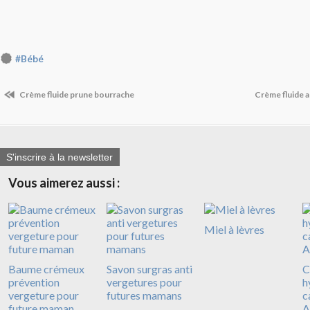
#Bébé
Crème fluide prune bourrache
Crème fluide a
S'inscrire à la newsletter
Vous aimerez aussi :
Miel à lèvres
Baume crémeux
Savon surgras anti
C
prévention
vergetures pour
h
vergeture pour
futures mamans
c
future maman
A