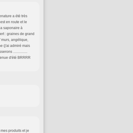
enature a été très
st en route et le
 la saponaire à
vert : graines de grand
" murs, angélique,
ne (j'ai admiré mais
ns ................
 tenue d'été BRRRR
s mes produits et je