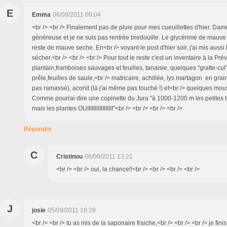
E
Emma
06/09/2011 09:04
<br /> <br /> Finalement pas de pluie pour mes cueuillettes d'hier. Dam
généreuse et je ne suis pas rentrée bredouille. Le glycérimé de mauve e
reste de mauve seche. En<br /> voyant le post d'hier soir, j'ai mis aussi
sécher.<br /> <br /> <br /> Pour tout le reste c'est un inventaire à la Pré
plantain,framboises sauvages et feuilles, tanaisie, quelques "gratte-cul
prêle,feuilles de saule,<br /> matricaire, achillée, lys martagon en grai
pas ramassé), aconit (là j'ai même pas touché !) et<br /> quelques moussero
Comme pourrai dire une copinette du Jura "à 1000-1200 m les petites
mais les plantes OUIIIIIIIIIIIIIIIII"<br /> <br /> <br /> <br />
Répondre
C
Cristinou
06/09/2011 13:21
<br /> <br /> oui, la chance!!<br /> <br /> <br /> <br />
J
josie
05/09/2011 16:39
<br /> <br /> tu as mis de la saponaire fraiche,<br /> <br /> <br /> je fini