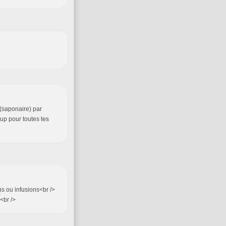
 (saponaire) par
oup pour toutes tes
ns ou infusions<br />
 <br />