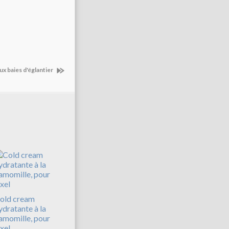
ux baies d'églantier
old cream
ydratante à la
amomille, pour
xel