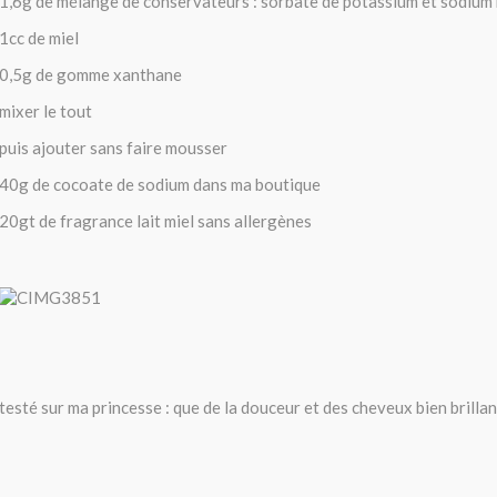
1,6g de mélange de conservateurs : sorbate de potassium et sodium
1cc de miel
0,5g de gomme xanthane
mixer le tout
puis ajouter sans faire mousser
40g de cocoate de sodium dans ma boutique
20gt de fragrance lait miel sans allergènes
testé sur ma princesse : que de la douceur et des cheveux bien brillan