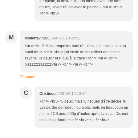
trempette, tu devrais quand même avoir une odeur
douce, j'avais réussi avec le patchouli<br /> <br />
<br /> <br />
M
Monette77100
16/07/2010 23:52
<br /> <br /> Mes trempettes sont réduites...elles sentent bien
bon!!<br /> <br /> <br /> j'ai envie de les utiliser dans mes
savons...je peux? et si oui, à la trace?<br /> <br /> <br />
bizzzzzzzzzzzzz<br /> <br /> <br /> <br />
Répondre
C
Cristinou
17/07/2010 10:47
<br /> <br /> tu peux, mais tu risques d'être décue, tu
vas perdre de l'odeur, ou alors, mets en beaucoup au
moins 2CS pour 500g d'huiles après la trace. Dis moi
ce que ça donne!<br /> <br /> <br /> <br />