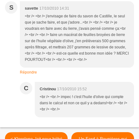
S
savette
17/10/2010 14:31
<br /> <br /> j'envisage de faire du savon de Castille, le seul
que je sache faire, et que j'adore...<br /> <br /> <br /> je
voudrais en faire avec du lierre, j'avais pensé comme ça:<br
/> <br /> <br /> faire un macérat de feuilles broyées de lierre
sur de l'huile végétale d'olive, j'en prélèverais 500 grammes
après filtrage, et mettrais 207 grammes de lessive de soude,
<br /> <br /> <br /> est-ce quelle est bonne mon idée ? MERCI
POURTOUT<br /> <br /> <br /> <br />
Répondre
C
Cristinou
17/10/2010 15:52
<br /> <br /> impec ! c'est l'huile d'olive qui compte
dans le calcul et non ce quil y a dedans!<br /> <br />
<br /> <br />
< Klorelane, lait pour bébé
Un Fard à Paupières qui