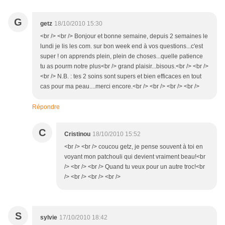
G
getz
18/10/2010 15:30
<br /> <br /> Bonjour et bonne semaine, depuis 2 semaines le
lundi je lis les com. sur bon week end à vos questions...c'est
super ! on apprends plein, plein de choses...quelle patience
tu as pourm notre plus<br /> grand plaisir...bisous.<br /> <br />
<br /> N.B. : tes 2 soins sont supers et bien efficaces en tout
cas pour ma peau....merci encore.<br /> <br /> <br /> <br />
Répondre
C
Cristinou
18/10/2010 15:52
<br /> <br /> coucou getz, je pense souvent à toi en
voyant mon patchouli qui devient vraiment beau!<br
/> <br /> <br /> Quand tu veux pour un autre troc!<br
/> <br /> <br /> <br />
S
sylvie
17/10/2010 18:42