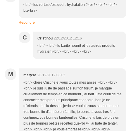
<br /> les vertus c'est quoi : hydratation ?<br /> <br /> <br />
biz<br />
Répondre
C
Cristinou
22/12/2012 12:16
<br /> <br /> le karité nourrit et les autres produits
hydratent<br /> <br /> <br /> <br />
M
maryse
20/12/2012 08:05
<br /> chere Cristine et vous toutes mes amies ,<br /> <br />
<br /> je suis juste de passage sur ton forum, je manque
cruellement de temps en ce moment ,j'ai tout juste celui de me
concocter mes produits principaux et encore, bon je ne
m'etends plus la dessus ,je<br /> voulais vous souhaiter une
tres bonne fin d'année en famille, je pense a vous tres fort,
continuez vos bonnes tambouilles ,Cristine tu fais de plus en
plus de bonnes petites recettes que<br /> j'ai hate de tenter,
<br /> <br /> <br /> je vous embrasse<br /> <br /> <br />