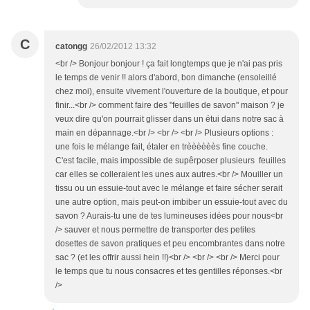
C
catongg
26/02/2012 13:32
<br /> Bonjour bonjour ! ça fait longtemps que je n'ai pas pris
le temps de venir !! alors d'abord, bon dimanche (ensoleillé
chez moi), ensuite vivement l'ouverture de la boutique, et pour
finir...<br /> comment faire des "feuilles de savon" maison ? je
veux dire qu'on pourrait glisser dans un étui dans notre sac à
main en dépannage.<br /> <br /> <br /> Plusieurs options :
une fois le mélange fait, étaler en trèèèèèès fine couche.
C'est facile, mais impossible de supêrposer plusieurs feuilles
car elles se colleraient les unes aux autres.<br /> Mouiller un
tissu ou un essuie-tout avec le mélange et faire sécher serait
une autre option, mais peut-on imbiber un essuie-tout avec du
savon ? Aurais-tu une de tes lumineuses idées pour nous<br
/> sauver et nous permettre de transporter des petites
dosettes de savon pratiques et peu encombrantes dans notre
sac ? (et les offrir aussi hein !!)<br /> <br /> <br /> Merci pour
le temps que tu nous consacres et tes gentilles réponses.<br
/>