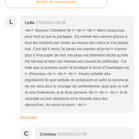
Ajouter un commentaire
L
Lydia
27/02/2012 08:39
<br /> Bonjour, Christine<br /> <br /> <br /> Merci beaucoup
pour tout ce que tu partages. J'ai réalisé des savons graces à
tous tes conseils par contre au niveau des soins je n'ai jamais
osé. Cela fait 6 mois j"ai perdu ma maman et je<br /> n'arrive
plus à m'occuper de moi, ma peau est tellement sèche qu'elle
me fait mal et mon cuir chevelu est couvert de pellicules. J"ai
hate que tu puisses ouvrir ta boutique tu feras d"avantages<br
/> d'heureux.<br /> <br /> <br /> J'avais acheter des
ingrédients tel que sorbate de potassium et autre et comme je
ne me sens plus le courage de confectionner quoi que ce soit
si cela t'interresse, je te ferai parvenir.<br /> <br /> <br /> Je te
souhaite un bon dimanche et la réussite dans tes
démarches. Au revoir et merci. <br />
Répondre
C
Cristinou
28/02/2012 07:40