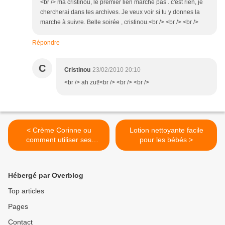
<br /> ma cristinou, le premier lien marche pas . c'est rien, je
chercherai dans tes archives. Je veux voir si tu y donnes la
marche à suivre. Belle soirée , cristinou.<br /> <br /> <br />
Répondre
C
Cristinou
23/02/2010 20:10
<br /> ah zut!<br /> <br /> <br />
< Crème Corinne ou
Lotion nettoyante facile
comment utiliser ses
pour les bébés >
ingrédients maison
Hébergé par Overblog
Top articles
Pages
Contact