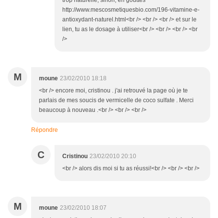
trop naturelle, sinon, en gouttes
http://www.mescosmetiquesbio.com/196-vitamine-e-
antioxydant-naturel.html<br /> <br /> <br /> et sur le
lien, tu as le dosage à utiliser<br /> <br /> <br /> <br
/>
M
moune
23/02/2010 18:18
<br /> encore moi, cristinou . j'ai retrouvé la page où je te
parlais de mes soucis de vermicelle de coco sulfate . Merci
beaucoup à nouveau .<br /> <br /> <br />
Répondre
C
Cristinou
23/02/2010 20:10
<br /> alors dis moi si tu as réussi!<br /> <br /> <br />
M
moune
23/02/2010 18:07