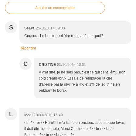
Ajouter un commentaire
S
Selwa
25/10/2014 09:03
Coucou...Le borax peut être remplacé par quoi?
Répondre
C
CRISTINE
25/10/2014 10:01
A vrai dire, je ne sais pas, c'est ce qui tient l'émulsion
cold cream<br /> Essaie de remplacer la cire
d'abeille par la glycire à 4% et 1% de lecithine en
oubliant le borax
L
lodai
10/03/2010 15:49
<br /> <br /> Hum!!! il m'a l'air bien oncteux cette attrape lèvre,
il doit être formidable, Merci Cristine<br /> <br /> <br />
Bises<br /> <br /> <br /> <br />