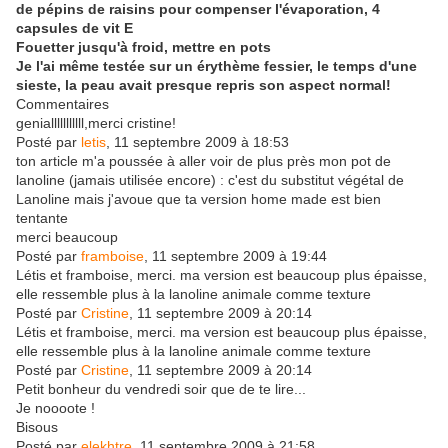
de pépins de raisins pour compenser l'évaporation, 4
capsules de vit E
Fouetter jusqu'à froid, mettre en pots
Je l'ai même testée sur un érythème fessier, le temps d'une
sieste, la peau avait presque repris son aspect normal!
Commentaires
genialllllllllll,merci cristine!
Posté par
letis
, 11 septembre 2009 à 18:53
ton article m'a poussée à aller voir de plus près mon pot de
lanoline (jamais utilisée encore) : c'est du substitut végétal de
Lanoline mais j'avoue que ta version home made est bien
tentante
merci beaucoup
Posté par
framboise
, 11 septembre 2009 à 19:44
Létis et framboise, merci. ma version est beaucoup plus épaisse,
elle ressemble plus à la lanoline animale comme texture
Posté par
Cristine
, 11 septembre 2009 à 20:14
Létis et framboise, merci. ma version est beaucoup plus épaisse,
elle ressemble plus à la lanoline animale comme texture
Posté par
Cristine
, 11 septembre 2009 à 20:14
Petit bonheur du vendredi soir que de te lire...
Je noooote !
Bisous
Posté par
elekhtre
, 11 septembre 2009 à 21:58