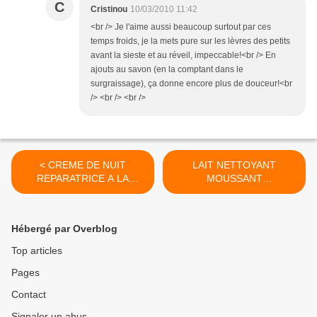
C
Cristinou
10/03/2010 11:42
<br /> Je l'aime aussi beaucoup surtout par ces
temps froids, je la mets pure sur les lèvres des petits
avant la sieste et au réveil, impeccable!<br /> En
ajouts au savon (en la comptant dans le
surgraissage), ça donne encore plus de douceur!<br
/> <br /> <br />
< CREME DE NUIT
LAIT NETTOYANT
REPARATRICE A LA
MOUSSANT
LANOLINE MAISON
ASSAINISSANT POUR
PEAU A TENDANCE
GRASSE >
Hébergé par Overblog
Top articles
Pages
Contact
Signaler un abus