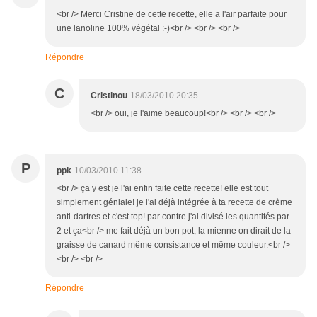
<br /> Merci Cristine de cette recette, elle a l'air parfaite pour
une lanoline 100% végétal :-)<br /> <br /> <br />
Répondre
C
Cristinou
18/03/2010 20:35
<br /> oui, je l'aime beaucoup!<br /> <br /> <br />
P
ppk
10/03/2010 11:38
<br /> ça y est je l'ai enfin faite cette recette! elle est tout
simplement géniale! je l'ai déjà intégrée à ta recette de crème
anti-dartres et c'est top! par contre j'ai divisé les quantités par
2 et ça<br /> me fait déjà un bon pot, la mienne on dirait de la
graisse de canard même consistance et même couleur.<br />
<br /> <br />
Répondre