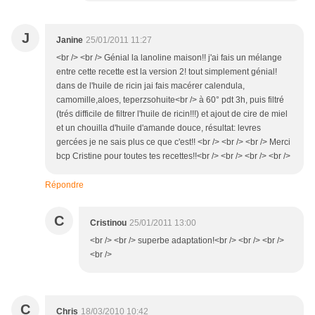
J
Janine
25/01/2011 11:27
<br /> <br /> Génial la lanoline maison!! j'ai fais un mélange
entre cette recette est la version 2! tout simplement génial!
dans de l'huile de ricin jai fais macérer calendula,
camomille,aloes, teperzsohuite<br /> à 60° pdt 3h, puis filtré
(trés difficile de filtrer l'huile de ricin!!!) et ajout de cire de miel
et un chouilla d'huile d'amande douce, résultat: levres
gercées je ne sais plus ce que c'est!! <br /> <br /> <br /> Merci
bcp Cristine pour toutes tes recettes!!<br /> <br /> <br /> <br />
Répondre
C
Cristinou
25/01/2011 13:00
<br /> <br /> superbe adaptation!<br /> <br /> <br />
<br />
C
Chris
18/03/2010 10:42