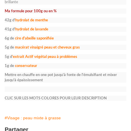
brillante
Ma formule pour 100g ou en %
42g d'
hydrolat de menthe
41g d'
hydrolat de lavande
6g de
cire d'abeille saponifiée
5g de
macérat vinaigré peau et cheveux gras
5g d
'extrait Actif végétal peau à problèmes
1g de
conservateur
Mettre en chauffe en one pot jusqu'à fonte de l'émulsifiant et mixer
jusqu'à épaississement
CLIC SUR LES MOTS COLORES POUR LEUR DESCRIPTION
#Visage : peau mixte à grasse
Partager