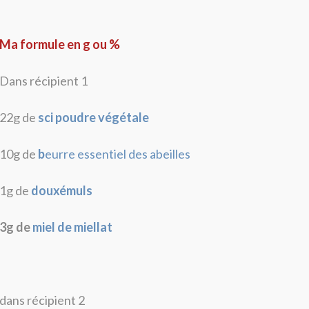
Ma formule en g ou %
Dans récipient 1
22g de
sci poudre végétale
10g de
b
eurre essentiel des abeilles
1g de
douxémuls
3g de
miel de miellat
dans récipient 2