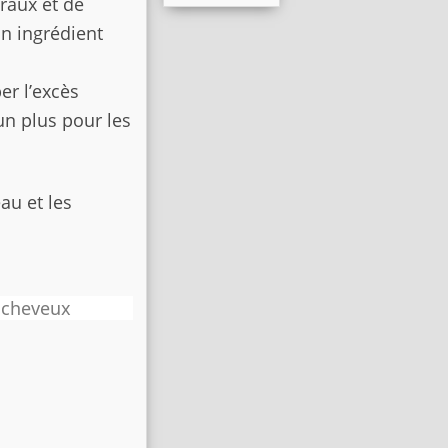
raux et de
n ingrédient
r l’excès
un plus pour les
au et les
s cheveux