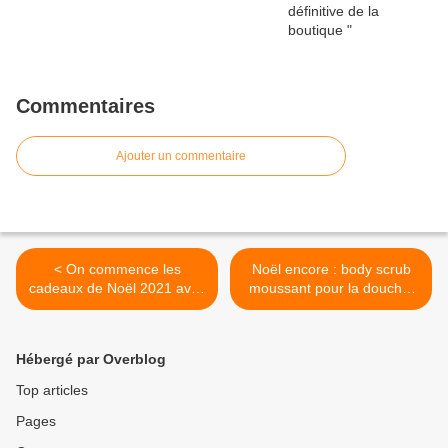
Commentaires
Ajouter un commentaire
< On commence les
Noël encore : body scrub
cadeaux de Noël 2021 avec
moussant pour la douche,
Crish, bien sûr! Toner pour
selon L?sh >
peau délicate!
Hébergé par Overblog
Top articles
Pages