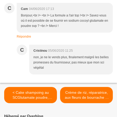
C
Cam
04/06/2020 17:13
Bonjour,<br /> <br /> La formule a l'air top !<br /> Savez-vous
où il est possible de se fournir en sodium cocoyl glutamate en
poudre svp ? <br /> Merci !
Répondre
C
Cristinou
05/06/2020 11:25
non, je ne le vends plus, finalement malgré les belles
promesses du fournisseur, pas mieux que mon sci
végétal
< Cake shampoing au
Crème de riz, réparatrice,
SCGlutamate poudre,
aux fleurs de bourrache et
cheveux à tendance sèche
géranium rosat >
Hébergé par Overblog