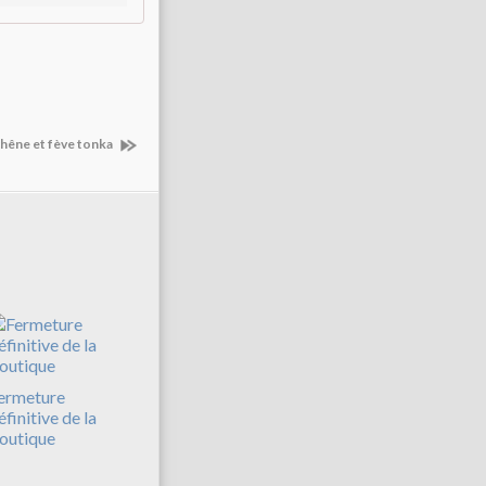
chêne et fève tonka
ermeture
éfinitive de la
outique