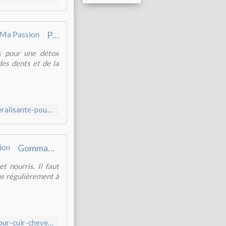
Poudre détox, reminéralisante pour les dents - 100 % Plantes Ma Passion
es pour une détox
des dents et de la
http://www.100100plantes.com/2015/04/poudre-detox-remineralisante-pour-les-dents.html
Gommage végétal pour cuir chevelu - 100 % Plantes Ma Passion
t nourris. Il faut
ns régulièrement à
http://www.100100plantes.com/2016/08/gommage-vegetal-pour-cuir-chevelu.html