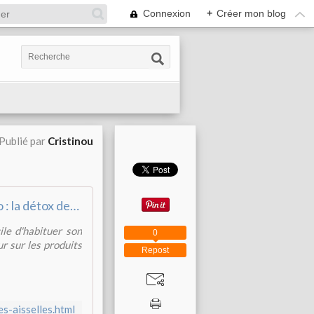
Connexion
+
Créer mon blog
Publié par
Cristinou
Déo : la détox des aisselles - 100 % Plantes Ma Passion
ile d'habituer son
0
r sur les produits
Repost
-aisselles.html