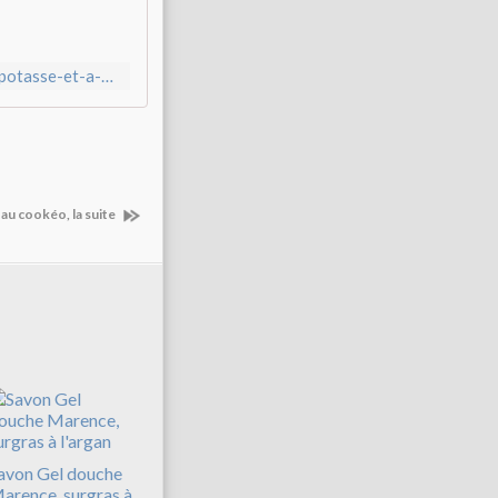
'
o
n
http://www.100100plantes.com/2018/06/savon-anissina-a-la-potasse-et-a-froid-la-dilution-sans-gomme-ni-aucun-epaississant.html
s
o
u
h
a
i
au cookéo, la suite
t
e
u
t
i
l
i
s
e
r
l
e
avon Gel douche
s
arence, surgras à