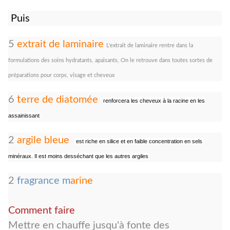
Puis
5
extrait de laminaire
L'extrait de laminaire rentre dans la
formulations des soins hydratants, apaisants, On le retrouve dans toutes sortes de
préparations pour corps, visage et cheveux
t
6
erre de diatomée
renforcera les cheveux à la racine en les
assainissant
2
argile bleue
est riche en silice et en faible concentration en sels
minéraux
. Il est moins desséchant que les autres argiles
2
fragrance m
arine
Comment faire
Mettre en chauffe jusqu'à fonte des