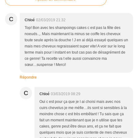
C
Chloé
02/03/2019 21:32
Top! Bon avec tes shampoings cakes c est pas la fête des
noeuds..,. Mais maintenant la minus se coiffe les cheveux
toute seule après la douche ! J en ai déjà essayé quelques un
mais mes cheveux regraissaient super vite! A voir sur le long
terme mais pour l instant en tout cas pas de désagrément de
ce genre! Ta recette va t elle aussi convaincre ma
sœur....suspense ! Merci!
Répondre
C
Chloé
03/03/2019 08:29
Oui c est pour ça que je l ai choisi mais avec nos
cuirs chevelus je me méfie....ils sont si sensibles à la
moindre chose c est très embêtant ! Tu sais que ça
fait un moment maintenant que je n utilise que tes
cakes, genre peut être deux ans, et ça ne fait que
quelques mois que je suis contente de mes cheveux