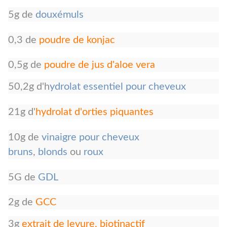
5g de
douxémuls
0,3 de
poudre de konjac
0,5g de
poudre de jus d'aloe vera
50,2g d'h
ydrolat essentiel pour cheveux
21g d'
hydrolat d'orties piquantes
10g de
vinaigre pour cheveux
bruns
,
blonds
ou
roux
5G de
GDL
2g de
GCC
3g
extrait de levure, biotinactif