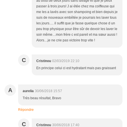
au bout de deux jours sans lavage et que je peux
passer à trois jours! J ai étée chez ma coiffeuse qui
me les a lavés avec son shampoing et bien depuis je
suis de nouveaux embêtée je pourrais les laver tous
les jours..... il suffit que je fasse quelque chose d un
peu trop physique pour être sûr de devoir les laver le
soir même....mon frère c est pareil et ma sœur aussi !
Alors....je ne crie pas victoire trop vite !
C
Cristinou
02/03/2019 22:10
En principe celui ci est hydratant mais pas graissant
A
aurelia
30/06/2018 15:57
Très beau résultat, Bravo
Répondre
C
Cristinou
30/06/2018 17:40