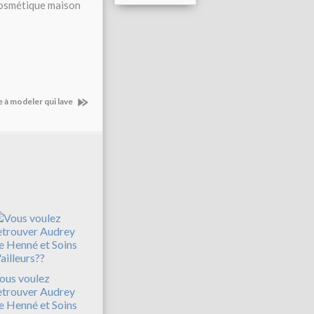
cosmétique maison
te à modeler qui lave
ous voulez
etrouver Audrey
e Henné et Soins