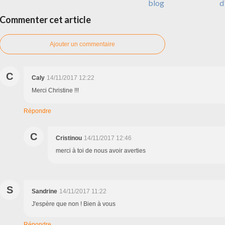
blog
d
Commenter cet article
Ajouter un commentaire
C
Caly
14/11/2017 12:22
Merci Christine !!!
Répondre
C
Cristinou
14/11/2017 12:46
merci à toi de nous avoir averties
S
Sandrine
14/11/2017 11:22
J'espère que non ! Bien à vous
Répondre