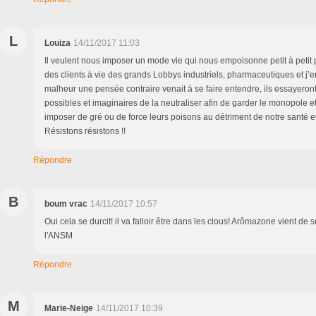
L
Louiza
14/11/2017 11:03
Il veulent nous imposer un mode vie qui nous empoisonne petit à petit 
des clients à vie des grands Lobbys industriels, pharmaceutiques et j’en
malheur une pensée contraire venait à se faire entendre, ils essayeron
possibles et imaginaires de la neutraliser afin de garder le monopole e
imposer de gré ou de force leurs poisons au détriment de notre santé et
Résistons résistons !!
Répondre
B
boum vrac
14/11/2017 10:57
Oui cela se durcit! il va falloir être dans les clous! Arômazone vient de s
l'ANSM
Répondre
M
Marie-Neige
14/11/2017 10:39