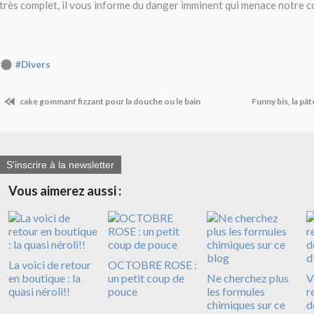
très complet, il vous informe du danger imminent qui menace notre 
#Divers
cake gommant fizzant pour la douche ou le bain
Funny bis, la pâ
S'inscrire à la newsletter
Vous aimerez aussi :
La voici de retour
OCTOBRE ROSE :
en boutique : la
un petit coup de
Ne cherchez plus
V
quasi néroli!!
pouce
les formules
r
chimiques sur ce
d