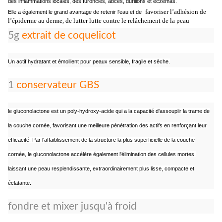
des inflammations locales, des furoncles, abcès, durillons et eczémas.
favoriser l’adhésion de
Elle a également le grand avantage de retenir l'eau et de
l’épiderme au derme, de lutter lutte contre le relâchement de la peau
5g
extrait de coquelicot
Un actif hydratant et émollient pour peaux sensible, fragile et sèche.
1
conservateur GBS
le gluconolactone est un poly-hydroxy-acide qui a la capacité d'assouplir la trame de
la couche cornée, favorisant une meilleure pénétration des actifs en renforçant leur
efficacité. Par l'affaiblissement de la structure la plus superficielle de la couche
cornée, le gluconolactone accélère également l'élimination des cellules mortes,
laissant une peau resplendissante, extraordinairement plus lisse, compacte et
éclatante.
fondre et mixer jusqu'à froid