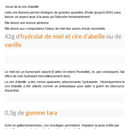
Issue de la cire d'abeille
cette cire liniment permet d'intégrer de grandes quantités d'huile (jusqu'à 50%) sans
laisser un aspect gras à la peau qui l'absorbe instantanément
Elle donne une texture aérienne
Elle donne aux compositions l'odeur de miel des autres émuls essentiels
42g d
'hydrolat de miel et cire d'abeille
ou de
vanille
Le miel est un humectant naturel (il attire et retient l'humidité), et, par conséquent, fait
office de soin hydratant merveilleusement doux.
La cire d'abeille a des vertus apaisante, adoucissante, hydratante. Historiquement la
cire d'abeille a été utilisée comme un antiseptique pour aider à guérir les blessures
d'autrefois.
0,3g de
gomme tara
riche en gallactomannanes, ces mucilages permettent d'apaiser la peau irritée par