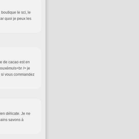
outique le sci, le
Par quoi je peux les
re de cacao est en
 douxémuls<br /> je
ve si vous commandez
en délicate. Je ne
hains savons à