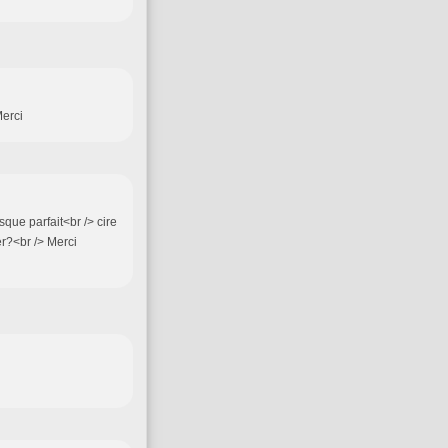
Merci
que parfait<br /> cire
r?<br /> Merci