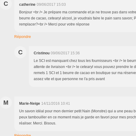
C
catherine
09/06/2017 15:03
Bonjour <br /> Je prépare ma commande et je ne trouve pas dans votre b
beurre de cacao, cetearyl alcool, je voudrais faire le pain sans savon; 
remplacer?<br /> Merci pour votre réponse
Répondre
C
Cristinou
09/06/2017 15:36
Le SCI est manquant chez tous les fournisseurs <br /> le beur
attente de livraison <br /> le cetearyl vous pouvez prendre le
remets 1 SCI et 1 beurre de cacao en boutique sur ma réser
assez vite et que personne ne l'a pris avant
M
Marie-Neige
14/11/2016 10:41
Un savon idéal pour mon dernier petit Nain (Monstre) qui a une peau bi
peux tambouiller en ce moment mais je garde en favori pour mes proc
réaliser. Merci. Bisous.
Répondre