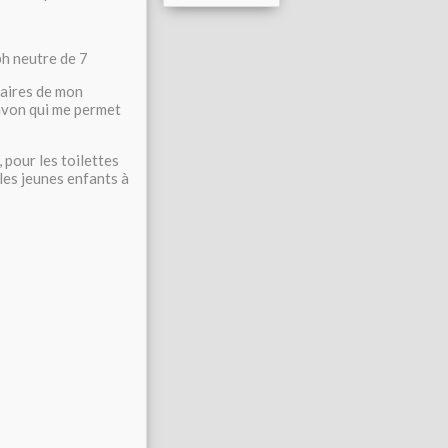
ph neutre de 7
daires de mon
savon qui me permet
 pour les toilettes
 les jeunes enfants à