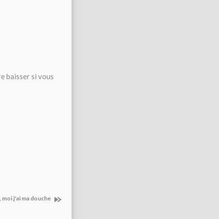
re baisser si vous
 moi j'ai ma douche