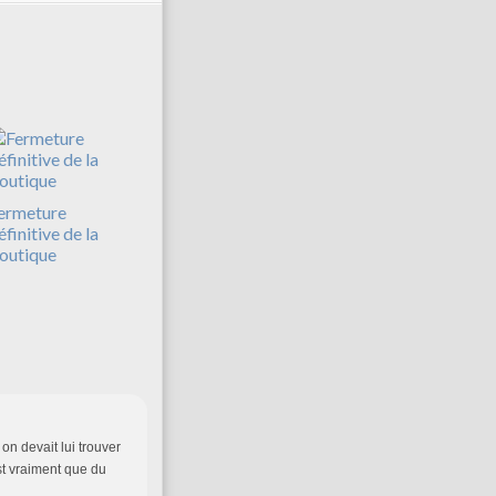
ermeture
éfinitive de la
outique
 on devait lui trouver
st vraiment que du